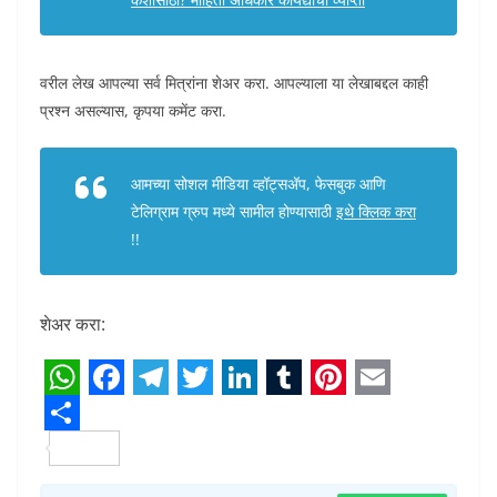
वरील लेख आपल्या सर्व मित्रांना शेअर करा. आपल्याला या लेखाबद्दल काही
प्रश्न असल्यास, कृपया कमेंट करा.
आमच्या सोशल मीडिया व्हॉट्सअ‍ॅप, फेसबुक आणि
टेलिग्राम ग्रुप मध्ये सामील होण्यासाठी
इथे क्लिक करा
!!
शेअर करा:
W
F
T
T
L
T
P
E
h
S
a
e
w
i
u
i
m
a
h
c
l
i
n
m
n
a