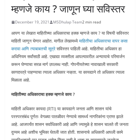
म्हणजे काय ? जाणून घ्या सविस्तर
December 19, 2021
MSDhulap Team
2 min read
आपण या लेखात माहितीच्या अधिकाराचा हक्क म्हणजे काय ? या विषयी सविस्तर
माहिती जाणून घेणार आहोत. मागील लेखामध्ये
माहितीचा अधिकाराचा वापर कसा
करावा आणि त्याबाबतची सूत्रे
सविस्तर पाहिली आहे. माहितीचा अधिकार हा
अधिनियम सर्वांसाठी आहे. एखाद्या व्यक्तीला आपल्यावरील अन्यायाचे परिमार्जन
करून घेण्याचा सरळ मार्ग उपलब्ध नाही. गोपनीयतेच्या नावाखाली सरकारी
कागदपत्रे पाहण्याचा त्याला अधिकार नव्हता. या कायद्याने तो अधिकार त्याला
मिळाला आहे.
माहितीच्या अधिकाराचा हक्क म्हणजे काय ?
माहिती अधिकार कायदा (RTI) या कायद्याने जनता आणि शासन यांचे
परस्परसंबंध पूर्णतः वेगळ्या पातळीवर नेण्याचे सामर्थ्य नागरिकांना प्राप्त झाले
आहे. आजपर्यंत शासन सर्वाधिकारी आहे आणि ज्यामुळे हे शासन चालते ती जनता
दुय्यम आहे अशीच भूमिका घेतली जात होती. शासनाचे अधिकारी आपली कामे
व्यवस्थितपणे पार पाडत आहेत किंवा नाही हे आता या कायद्यामुळे जनतेला