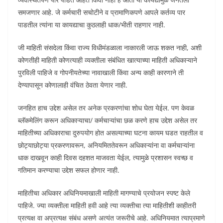
समजणार आहे. जे कर्मचारी सचोटीने व प्रामाणिकपणे आपले कर्तव्य पार
पाडतील त्यांना या कायद्याचा कुठलाही धाक/भीती राहणार नाही.
जी माहिती संसदेला किंवा राज्य विधीमंडळाला नाकारली जाऊ शकत नाही, अशी
कोणतीही माहिती कोणत्याही व्यक्तीला संबंधित खात्याच्या माहिती अधिकाऱ्याने
पुरविली पाहिजे व गोपनीयतेच्या नावाखाली किंवा अन्य काही कारणाने ती
देण्यापासून कोणालाही वंचित ठेवता येणार नाही.
जनहित हाच उद्देश असेल तर अनेक प्रकरणांचा शोध घेता येईल. पण केवळ
ब्लॅकमेलिंग करून अधिकाऱ्याचा/ कर्मचाऱ्यांचा छळ करणे हाच उद्देश असेल तर
माहितीच्या अधिकाराचा दुरुपयोग होत असल्याच्या घटना कायम घडत राहतील व
छोट्याछोट्या प्रकरणावरून, अनियमिततेवरून अधिकाऱ्यांना वा कर्मचाऱ्यांना
धाक दाखवून काही दिवस दहशत माजवता येईल, त्यामुळे प्रशासन स्वच्छ व
गतिमान करण्याचा उद्देश सफल होणार नाही.
माहितीचा अधिकार अधिनियमाखाली माहिती मागण्याचे प्रयोजन स्पष्ट केले
पाहिजे. ज्या व्यक्तीला माहिती हवी आहे त्या व्यक्तीचा त्या माहितीशी काहीतरी
प्रत्यक्ष वा अप्रत्यक्ष संबंध असणे अत्यंत जरूरीचे आहे. अधिनियमात त्याप्रमाणे