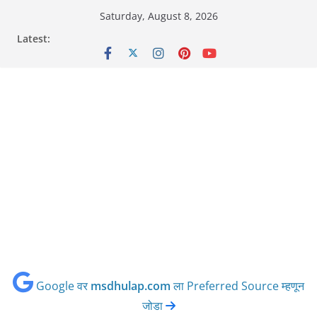
Skip
Saturday, August 8, 2026
to
Latest:
content
Google वर
msdhulap.com
ला Preferred Source म्हणून
जोडा