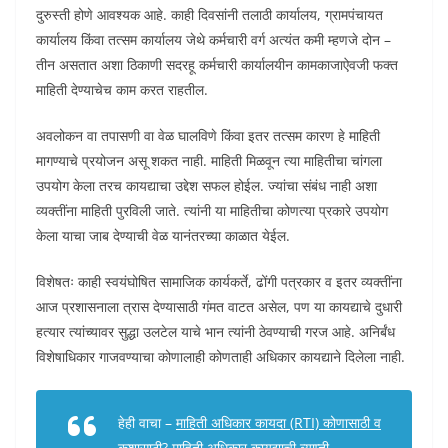
दुरुस्ती होणे आवश्यक आहे. काही दिवसांनी तलाठी कार्यालय, ग्रामपंचायत
कार्यालय किंवा तत्सम कार्यालय जेथे कर्मचारी वर्ग अत्यंत कमी म्हणजे दोन –
तीन असतात अशा ठिकाणी सदरहू कर्मचारी कार्यालयीन कामकाजाऐवजी फक्त
माहिती देण्याचेच काम करत राहतील.
अवलोकन वा तपासणी वा वेळ घालविणे किंवा इतर तत्सम कारण हे माहिती
मागण्याचे प्रयोजन असू शकत नाही. माहिती मिळवून त्या माहितीचा चांगला
उपयोग केला तरच कायद्याचा उद्देश सफल होईल. ज्यांचा संबंध नाही अशा
व्यक्तींना माहिती पुरविली जाते. त्यांनी या माहितीचा कोणत्या प्रकारे उपयोग
केला याचा जाब देण्याची वेळ यानंतरच्या काळात येईल.
विशेषतः काही स्वयंघोषित सामाजिक कार्यकर्ते, ढोंगी पत्रकार व इतर व्यक्तींना
आज प्रशासनाला त्रास देण्यासाठी गंमत वाटत असेल, पण या कायद्याचे दुधारी
हत्यार त्यांच्यावर सुद्धा उलटेल याचे भान त्यांनी ठेवण्याची गरज आहे. अनिर्बंध
विशेषाधिकार गाजवण्याचा कोणालाही कोणताही अधिकार कायद्याने दिलेला नाही.
हेही वाचा –
माहिती अधिकार कायदा (RTI) कोणासाठी व
कशासाठी? माहिती अधिकार कायद्याची व्याप्ती