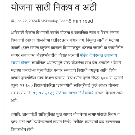
योजना साठी निकष व अटी
8 min read
June 22, 2024
MSDhulap Team
आदिवासी विकास विभागाची स्वयंम योजना व सामाजिक न्याय व विशेष सहाय्य
विभागाची स्वाधार योजनेच्या धर्तीवर इतर मागास वर्ग, विमुक्त जाती व भटक्या
जमाती (इतर मागास बहुजन कल्याण विभागाकडून भटक्या जमाती-क प्रवर्गातील
धनगर समाजाच्या विद्यार्थ्यांकरीता निर्वाह भत्याची
पंडित दीनदयाल उपाध्याय
स्वयंम योजना
कार्यान्वित असल्यामुळे सदर योजनेचा लाभ घेत असलेले / घेणारे
भटक्या जमाती-क प्रवर्गातील धनगर समाजाचे विद्यार्थी वगळून) आणि विशेष
मागास प्रवर्गातील उच्च शिक्षण घेणाऱ्या विद्यार्थ्यांना प्रति जिल्हा ६०० या प्रमाणे
एकूण २१,६०० विद्यार्थ्यांकरिता “ज्ञानज्योती सावित्रीबाई फुले आधार योजना”
राबविण्यास
दि. १३.१२.२०२३ रोजीच्या शासन निर्णयान्वये
मान्यता देण्यात आली
आहे.
तथापि, ज्ञानज्योती सावित्रीबाई फुले आधार योजनेच्या लाभार्थ्यांसाठी निकष व
इतर अटी-शर्ती ठरविण्यासाठी शासन निर्णय निर्गमित करण्याची बाब शासनाच्या
विचाराधीन होती.