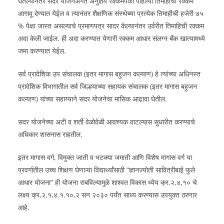
घेतल्यानंतर सदर योजनेअंर्गत अनुज्ञेय रक्कमेपैकी पहिल्या तिमाहीची रक्कम
आगावू देण्यात येईल व त्यानंतर शैक्षणिक संस्थेच्या प्रत्येक तिमाहीची हजेरी ७५
% पेक्षा जास्त असल्याचे प्रमाणपत्र सादर केल्यानंतर उर्वरीत तिमाहिची रक्कम
अदा केली जाईल. ही अदा करण्यात येणारी रक्कम आधार संलग्न बँक खात्यामध्ये
जमा करण्यात येईल.
सर्व प्रादेशिक उप संचालक (इतर मागास बहुजन कल्याण) हे त्यांच्या अधिनस्त
प्रादेशिक विभागातील सर्व जिल्हयाच्या सहायक संचालक (इतर मागास बहुजन
कल्याण) यांच्या सहाय्याने सदर योजनेचा मासिक आढावा घेतील.
सदर योजनेच्या अटी व शर्ती वेळोवेळी आवश्यक वाटल्यास सुधारीत करण्याचे
अधिकार शासनास राहतील.
इतर मागास वर्ग, विमुक्त जाती व भटक्या जमाती आणि विशेष मागास वर्ग या
प्रवर्गातील उच्च शिक्षण घेणाऱ्या विद्यार्थ्यांसाठी “ज्ञानज्योती सावित्रीबाई फुले
आधार योजना” ही योजना राबविल्यामुळे शाश्वत विकास ध्येय क्र.२,४,१० चे
लक्ष्य क्र.२.१,४.१.१०.२ सन २०३० पर्यंत साध्य करण्यास उपयुक्त ठरणार
आहे.