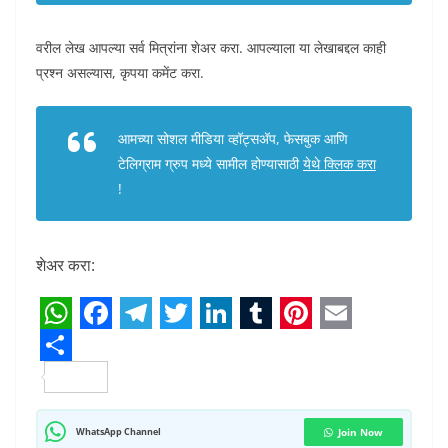
वरील लेख आपल्या सर्व मित्रांना शेअर करा. आपल्याला या लेखाबद्दल काही
प्रश्न असल्यास, कृपया कमेंट करा.
आमच्या सोशल मीडिया व्हॉट्सअ‍ॅप, फेसबुक आणि
टेलिग्राम ग्रुप मध्ये सामील होण्यासाठी
येथे क्लिक करा
!
शेअर करा:
W
F
T
T
L
T
P
E
h
S
a
e
w
i
u
i
m
a
h
c
l
i
n
m
n
a
t
a
e
e
t
k
b
t
i
WhatsApp Channel
Join Now