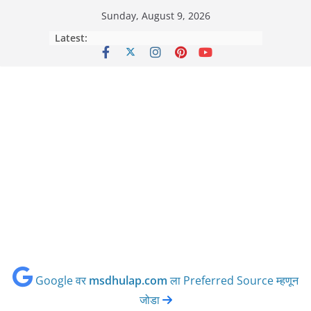
Skip
Sunday, August 9, 2026
to
Latest:
content
Google वर
msdhulap.com
ला Preferred Source म्हणून
जोडा