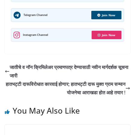
s
r
b
g
t
e
l
e
l
A
e
o
r
e
d
r
r
Telegram Channel
Join Now
p
o
a
r
I
e
p
k
m
n
s
Instagram Channel
Join Now
t
जातीचे व नॉन क्रिमिलेअर प्रमाणपत्र देण्यासाठी नवीन मार्गदर्शक सूचना
जारी
हातभट्टी दारूविरोधात कारवाई होणार; हातभट्टी दारू मुक्त ग्राम सन्मान
योजनेचा आराखडा होत आहे तयार !
You May Also Like