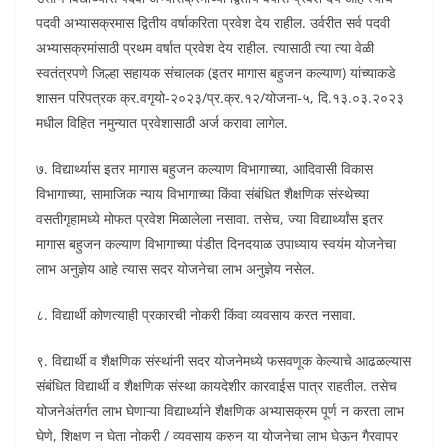
पदवी अभ्यासक्रमास द्वितीय वर्षाकरिता प्रवेश देय राहील. उर्वरीत सर्व पदवी
अभ्यासक्रमांसाठी प्रथम वर्षात प्रवेश देय राहील. त्यासाठी त्या त्या वेळी
स्वतंत्रपणे जिल्हा सहायक संचालक (इतर मागास बहुजन कल्याण) यांच्याकडे
शासन परिपत्रक क्र.वगृयो-२०२३/प्र.क्र.१२/योजना-५, दि.१३.०३.२०२३
मधील विहित नमुन्यात प्रवेशासाठी अर्ज करावा लागेल.
७. विद्यार्थ्यास इतर मागास बहुजन कल्याण विभागाच्या, आदिवासी विकास
विभागाच्या, सामाजिक न्याय विभागाच्या किंवा संबंधित शैक्षणिक संस्थेच्या
वसतीगृहामध्ये मोफत प्रवेश मिळालेला नसावा. तसेच, ज्या विद्यार्थ्यांस इतर
मागास बहुजन कल्याण विभागाच्या पंडीत दिनदयाळ उपाध्याय स्वयंम योजनेचा
लाभ अनुज्ञेय आहे त्यास सदर योजनेचा लाभ अनुज्ञेय नसेल.
८. विद्यार्थी कोणत्याही प्रकारची नोकरी किंवा व्यवसाय करत नसावा.
९. विद्यार्थी व शैक्षणिक संस्थांनी सदर योजनेमध्ये फसवणूक केल्याचे आढळल्यास
संबंधित विद्यार्थी व शैक्षणिक संस्था कायदेशीर कारवाईस पात्र राहतील. तसेच
योजनेअंतर्गत लाभ घेणाऱ्या विद्यार्थ्याने शैक्षणिक अभ्यासक्रम पूर्ण न करता लाभ
घेणे, शिक्षण न घेता नोकरी / व्यवसाय करुन या योजनेचा लाभ घेऊन गैरवापर