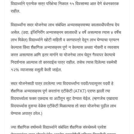
विद्यार्थ्याने प्रत्येक सत्र परिक्षेचा निकाल १५ दिवसाच्या आत देणे बंधनकारक
राहील.
विद्यार्थ्यांना सदर योजनेचा लाभ संबंधित अभ्यासक्रमाच्या कालावधीपर्यंतच देय
असेल. (उदा. इंजिनिरींग अभ्यासक्रम कालावधी ४ वर्षे असल्यास त्यास ४ वर्षेच
लाभ मिळेल) विद्यार्थ्याने खोटी माहिती व कागदपत्रे देवून लाभ घेण्याचा प्रयत्न
केल्यास किंवा शैक्षणिक अभ्यासक्रम पूर्ण न केल्यास अथवा नोकरी व व्यवसाय
करत असल्यास आणि इतर मार्गाने या योजनेचा लाभ घेवून गैरवापर केल्याचे
निदर्शनास आल्यास तो कारवाईस पात्र राहील. तसेच त्यास दिलेल्या रकमेची
१२% व्याजासह वसुली केली जाईल.
सदर योजनेसाठी पात्र ठरलेल्या ज्या विदयार्थ्यांना पदवी/पदव्युत्तर पदवी हे
शैक्षणिक अभ्यासक्रम पूर्ण करतांना एटीकेटी (ATKT) प्राप्त झाली त्या
विदयार्थ्याला फक्त एकदाच या अटीतून सुट देण्यात येईल. (म्हणजेच एखादया
विदयार्थ्यास दुसऱ्या वेळेस एटीकेटी मिळाल्यास तो सदर योजनेचा पुढील लाभ
घेण्यास अपात्र ठरेल.)
ज्या शैक्षणिक वर्षामध्ये विद्यार्थ्याने संबंधित शैक्षणिक संस्थेमध्ये प्रवेश