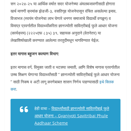
सन २०२४-२५ या आर्थिक वर्षात सदर योजनेच्या अंमलबजावणीसाठी होणारा
खर्च मागणी क्रमांक झेडजी-३, वसतिगृह योजनेपासून वंचित असलेल्या इमाव,
विजाभज (स्वयंम योजनेचा लाभ घेणारे धनगर समाजाचे विद्यार्थी वगळून) व
विमाप्र प्रवर्गातील विद्यार्थ्यांकरिता ज्ञानज्योती सावित्रीबाई फुले आधार योजना
(कार्यक्रम) (२२२५एफ ८३५) ३१, सहायक अनुदाने (वेतनेतर) या
लेखाशिर्षाखाली करण्यात आलेल्या तरतुदीमधून भागविण्यात येईल.
इतर मागास बहुजन कल्याण विभाग:
इतर मागास वर्ग, विमुक्त जाती व भटक्या जमाती, आणि विशेष मागास प्रवर्गातील
उच्च शिक्षण घेणाऱ्या विद्यार्थ्यांसाठी ” ज्ञानज्योती सावित्रीबाई फुले आधार योजना
” साठी निकष व अटी लागू करणेबाबत शासन निर्णय पाहण्यासाठी
इथे क्लिक
करा
.
हेही वाचा –
विद्यार्थ्यांसाठी ज्ञानज्योती सावित्रीबाई फुले
आधार योजना – Gyanjyoti Savitribai Phule
Aadhaar Scheme