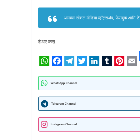
आमच्या सोशल मीडिया व्हॉट्सअ‍ॅप, फेसबुक आणि टेलि
शेअर करा:
W
F
T
T
L
T
P
E
h
a
e
w
i
u
i
m
WhatsApp Channel
a
c
l
i
n
m
n
a
t
e
e
t
k
b
t
i
Telegram Channel
s
b
g
t
e
l
e
l
A
o
r
e
d
r
r
Instagram Channel
p
o
a
r
I
e