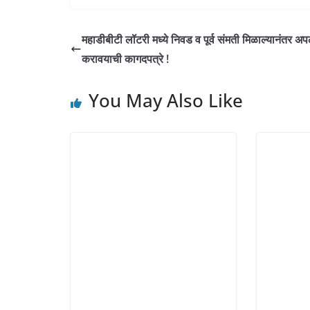
p
k
m
n
s
t
महाडीबीटी लॉटरी मध्ये निवड व पूर्व संमती मिळाल्यानंतर अ
करावयाची कागदपत्रे !
You May Also Like