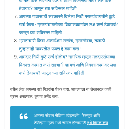
कामात कसं सहभागी व्हायचं आणि विकासकामांवर लक्ष कसे
ठेवायचं? जाणून घ्या सविस्तर माहिती
आपल्या गावासाठी सरकारने दिलेला निधी ग्रामपंचायतीने कुठे
खर्च केला? ग्रामपंचायतीच्या विकासकामांवर लक्ष कसं ठेवायचं?
जाणून घ्या सविस्तर माहिती
भ्रष्टाचारी किंवा अकार्यक्षम सरपंच, ग्रामसेवक, तलाठी
तुम्हालाही घाबरतील फक्त हे काम करा !
आमदार निधी कुठे खर्च होतोय? नागरिक म्हणून मतदारसंघाच्या
विकास कामात कसं सहभागी व्हायचं आणि विकासकामांवर लक्ष
कसे ठेवायचं? जाणून घ्या सविस्तर माहिती
वरील लेख आपल्या सर्व मित्रांना शेअर करा. आपल्याला या लेखाबद्दल काही
प्रश्न असल्यास, कृपया कमेंट करा.
आमच्या सोशल मीडिया व्हॉट्सअ‍ॅप, फेसबुक आणि
टेलिग्राम ग्रुप मध्ये सामील होण्यासाठी
इथे क्लिक करा