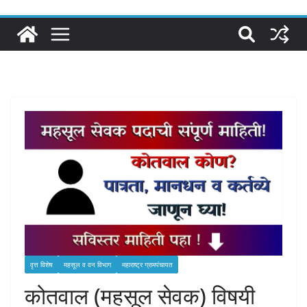
वृत्त विशेष
महसूल व वन विभाग
महाराष्ट्र ग्रामपंचायत
कोतवाल (महसूल सेवक) विषयी