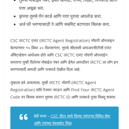
तुमचा मोबाईल नंबर, ईमेल आयडी, राज्य, जिल्हा, पिनकोड आणि
पत्ता अचूक भरा.
कृपया तुमचे पॅन कार्ड आणि पत्ता पुरावा अपलोड करा.
अर्ज फी भरण्यासाठी पे आणि सबमिट बटणावर क्लिक करा.
CSC IRCTC एजंट (IRCTC Agent Registration) नोंदणी ऑनलाइन
केल्यानंतर १५ किंवा २० दिवसानंतर, तुमचे सीएससी आयआरसीटीसी एजंट
अ‍ॅक्टिव्हेशन आपोआप होते आणि CSC IRCTC एजंट नोंदणी ऑनलाईन
करताना तुम्ही दिलेल्या मोबाईल नंबर आणि ईमेल आयडीवर IRCTC ला लॉग इन
करण्यासाठी आयडी आणि पासवर्ड देखील दिला आहे.
तुम्हाला हवे असल्यास, तुम्ही IRCTC नोंदणी (IRCTC Agent
Registration) फॉर्म पेजवर जाऊन आणि Find Your IRCTC Agent
Code वर क्लिक करून तुमचा IRCTC ID आणि पासवर्ड पुन्हा मिळवू शकता.
हेही वाचा –
CSC सेंटर मध्ये दिल्या जाणाऱ्या विविध सेवा
आणि त्यांच्या वेबसाईट लिंक