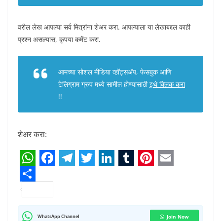
वरील लेख आपल्या सर्व मित्रांना शेअर करा. आपल्याला या लेखाबद्दल काही
प्रश्न असल्यास, कृपया कमेंट करा.
आमच्या सोशल मीडिया व्हॉट्सअ‍ॅप, फेसबुक आणि
टेलिग्राम ग्रुप मध्ये सामील होण्यासाठी
इथे क्लिक करा
!!
शेअर करा:
W
F
T
T
L
T
P
E
h
S
a
e
w
i
u
i
m
a
h
c
l
i
n
m
n
a
t
a
e
e
t
k
b
t
i
WhatsApp Channel
Join Now