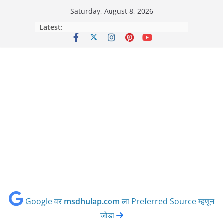
Skip
Saturday, August 8, 2026
to
Latest:
content
Google वर
msdhulap.com
ला Preferred Source म्हणून
जोडा