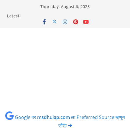
Skip
Thursday, August 6, 2026
to
Latest:
content
Google वर
msdhulap.com
ला Preferred Source म्हणून
जोडा