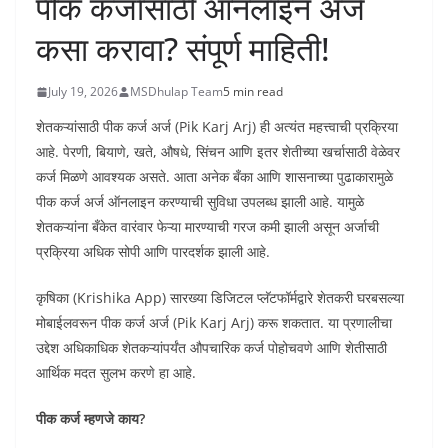
पीक कर्जासाठी ऑनलाइन अर्ज
कसा करावा? संपूर्ण माहिती!
July 19, 2026
MSDhulap Team
5 min read
शेतकऱ्यांसाठी पीक कर्ज अर्ज (Pik Karj Arj) ही अत्यंत महत्त्वाची प्रक्रिया
आहे. पेरणी, बियाणे, खते, औषधे, सिंचन आणि इतर शेतीच्या खर्चासाठी वेळेवर
कर्ज मिळणे आवश्यक असते. आता अनेक बँका आणि शासनाच्या पुढाकारामुळे
पीक कर्ज अर्ज ऑनलाइन करण्याची सुविधा उपलब्ध झाली आहे. यामुळे
शेतकऱ्यांना बँकेत वारंवार फेऱ्या मारण्याची गरज कमी झाली असून अर्जाची
प्रक्रिया अधिक सोपी आणि पारदर्शक झाली आहे.
कृषिका (Krishika App) सारख्या डिजिटल प्लॅटफॉर्मद्वारे शेतकरी घरबसल्या
मोबाईलवरून पीक कर्ज अर्ज (Pik Karj Arj) करू शकतात. या प्रणालीचा
उद्देश अधिकाधिक शेतकऱ्यांपर्यंत औपचारिक कर्ज पोहोचवणे आणि शेतीसाठी
आर्थिक मदत सुलभ करणे हा आहे.
पीक कर्ज म्हणजे काय?