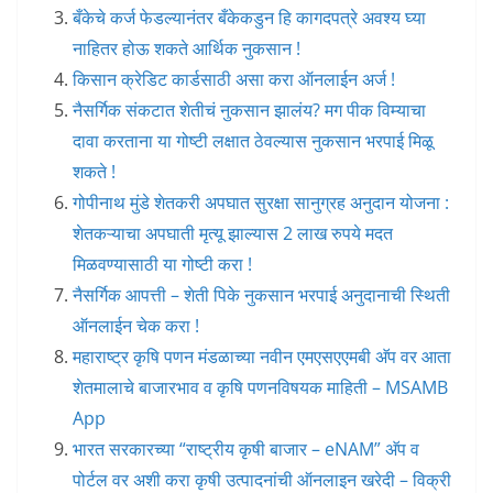
बँकेचे कर्ज फेडल्यानंतर बँकेकडुन हि कागदपत्रे अवश्य घ्या
नाहितर होऊ शकते आर्थिक नुकसान !
किसान क्रेडिट कार्डसाठी असा करा ऑनलाईन अर्ज !
नैसर्गिक संकटात शेतीचं नुकसान झालंय? मग पीक विम्याचा
दावा करताना या गोष्टी लक्षात ठेवल्यास नुकसान भरपाई मिळू
शकते !
गोपीनाथ मुंडे शेतकरी अपघात सुरक्षा सानुग्रह अनुदान योजना :
शेतकऱ्याचा अपघाती मृत्यू झाल्यास 2 लाख रुपये मदत
मिळवण्यासाठी या गोष्टी करा !
नैसर्गिक आपत्ती – शेती पिके नुकसान भरपाई अनुदानाची स्थिती
ऑनलाईन चेक करा !
महाराष्ट्र कृषि पणन मंडळाच्या नवीन एमएसएएमबी अ‍ॅप वर आता
शेतमालाचे बाजारभाव व कृषि पणनविषयक माहिती – MSAMB
App
भारत सरकारच्या “राष्ट्रीय कृषी बाजार – eNAM” अ‍ॅप व
पोर्टल वर अशी करा कृषी उत्पादनांची ऑनलाइन खरेदी – विक्री