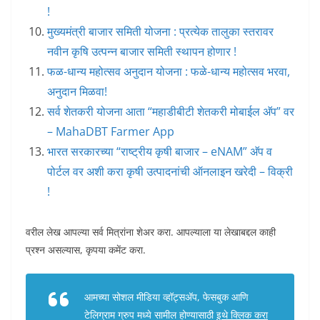
!
मुख्यमंत्री बाजार समिती योजना : प्रत्येक तालुका स्तरावर
नवीन कृषि उत्पन्न बाजार समिती स्थापन होणार !
फळ-धान्य महोत्सव अनुदान योजना : फळे-धान्य महोत्सव भरवा,
अनुदान मिळवा!
सर्व शेतकरी योजना आता “महाडीबीटी शेतकरी मोबाईल अ‍ॅप” वर
– MahaDBT Farmer App
भारत सरकारच्या “राष्ट्रीय कृषी बाजार – eNAM” अ‍ॅप व
पोर्टल वर अशी करा कृषी उत्पादनांची ऑनलाइन खरेदी – विक्री
!
वरील लेख आपल्या सर्व मित्रांना शेअर करा. आपल्याला या लेखाबद्दल काही
प्रश्न असल्यास, कृपया कमेंट करा.
आमच्या सोशल मीडिया व्हॉट्सअ‍ॅप, फेसबुक आणि
टेलिग्राम ग्रुप मध्ये सामील होण्यासाठी
इथे क्लिक करा