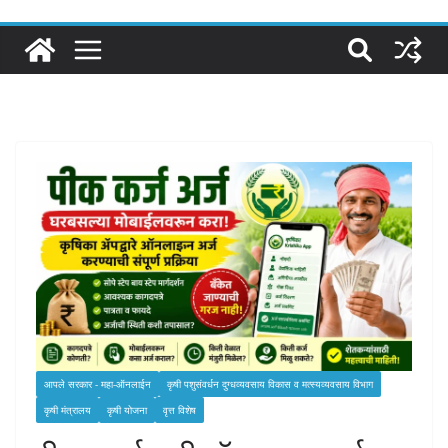
आपले सरकार - महा-ऑनलाईन
कृषी पशुसंवर्धन दुग्‍धव्‍यवसाय विकास व मत्‍स्‍यव्‍यवसाय विभाग
कृषी मंत्रालय
कृषी योजना
वृत्त विशेष