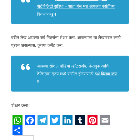
पोर्टेबिलिटी सुविधा – आता गॅस भरा आपल्या पसंतीच्या
वितरककडून
वरील लेख आपल्या सर्व मित्रांना शेअर करा. आपल्याला या लेखाबद्दल काही
प्रश्न असल्यास, कृपया कमेंट करा.
आमच्या सोशल मीडिया व्हॉट्सअ‍ॅप, फेसबुक आणि
टेलिग्राम ग्रुप मध्ये सामील होण्यासाठी
इथे क्लिक करा
!!
शेअर करा:
W
F
T
T
L
T
P
E