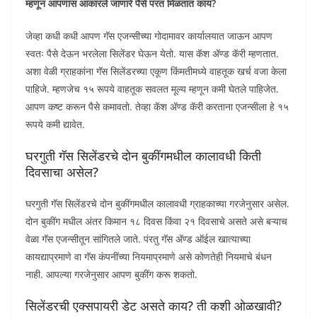
म्हणून आपणास आकारले जाणारे पैसे परत मिळतात काय?
जेव्हा कधी कधी आपण गॅस एजन्सीच्या गोदामावर कार्यालयात जाऊन आपण
स्वतः पैसे देऊन भरलेला सिलेंडर घेऊन येतो. यास कॅश ॲण्ड कॅरी म्हणतात.
अशा वेळी ग्राहकांना गॅस सिलेंडरच्या एकूण किंमतीमध्ये वाहतूक खर्च वजा केला
पाहिजे. म्हणजेच १५ रूपये वाहतूक सवलत मूल्य म्हणून कमी घेतले पाहिजेत.
आपण कष्ट करून पैसे कमावतो. तेव्हा कॅश ॲण्ड कॅरी करताना एजन्सीला हे १५
रूपये कमी द्यावेत.
घरगुती गॅस सिलेंडरचे दोन बुकींगमधील कालावधी किती
दिवसाचा असेल?
घरगुती गॅस सिलेंडरचे दोन बुकींगमधील कालावधी ग्राहकाच्या गरजेनुसार असेल.
दोन बुकींग मधील अंतर किमान १८ दिवस किंवा २१ दिवसाचे असते असे बऱ्याच
वेळा गॅस एजन्सीतून सांगितले जाते. पंरतु गॅस ॲण्ड ऑईल खात्याच्या
कायद्याप्रमाणे वा गॅस कंपनींच्या नियमाप्रमाणे असे कोणतेही नियमाचे बंधन
नाही. आपल्या गरजेनुसार आपण बुकींग करू शकतो.
सिलेंडरची एक्सपायरी डेट असते काय? ती कशी ओळखावी?