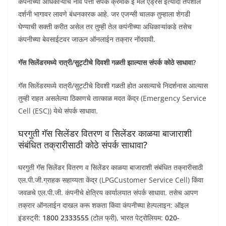
कंपनीच्या अधिकाऱ्याचे नाव पत्ता संपर्क क्रमांक ई मेल ऍड्रेस इत्यादी तपशील
दर्शनी भागावर लावणे बंधनकारक आहे. जर एजन्सी चालक तुम्हाला शेगडी
घेण्याची सक्ती करीत असेल तर तुम्ही तेल कपंनीच्या अधिकाऱ्यांकडे तसेच
कंपनीच्या बेवसाईटवर जाऊन ऑनलाईन तक्रार नोंदवावी.
गॅस सिलेंडरमध्ये रात्री/सुट्टीचे दिवशी गळती झाल्यास संपर्क कोठे साधावा?
गॅस सिलेंडरमध्ये रात्री/सुट्टीचे दिवशी गळती होत असल्याचे निदर्शनास आल्यास
तुम्ही राहत असलेल्या ठिकाणचे तात्काळ मदत केंद्र (Emergency Service
Cell (ESC)) येथे संपर्क साधावा.
घरगुती गॅस सिलेंडर वितरण व सिलेंडर काळया बाजाराशी
संबंधित तक्रारीसाठी कोठे संपर्क साधावा?
घरगुती गॅस सिलेंडर वितरण व सिलेंडर काळया बाजाराशी संबंधित तक्रारीसाठी
एल.पी.जी.ग्राहक सहाय्यता केंद्र (LPGCustomer Service Cell) किंवा
जवळचे एल.पी.जी. कंपनीचे क्षेत्रिय कार्यालयात संपर्क साधावा. तसेच आपण
तक्रार ऑनलाईन दाखल करू शकता किंवा कंपनीच्या हेल्पलाइन: ऑइल
इंडस्ट्री:
1800 2333555
(टोल फ्री), भारत पेट्रोलियम:
020-