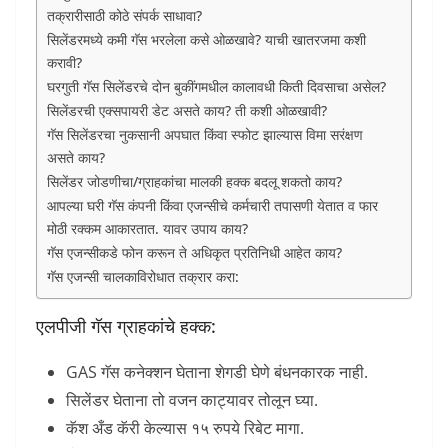
तक्रारीसाठी कोठे संपर्क साधावा?
सिलेंडरमध्ये कमी गॅस भरलेला कसे ओळखावे? याची खातरजमा कशी
करावी?
घरगुती गॅस सिलेंडरचे दोन बुकींगमधील कालावधी किती दिवसाचा असेल?
सिलेंडरची एक्सपायरी डेट असते काय? ती कशी ओळखावी?
गॅस सिलेंडरचा नुकसानी अपघात किंवा स्फोट झाल्यास विमा सरंक्षण
असते काय?
सिलेंडर जोडणीचा/ग्राहकांचा मालकी हक्क बदलू शकतो काय?
आपल्या घरी गॅस कंपनी किंवा एजन्सीचे कर्मचारी तपासणी येतात व फार
मोठी रक्कम आकारतात. यावर उपाय काय?
गॅस एजन्सीकडे फोन करून ते अधिकृत प्रतिनिधी आहेत काय?
गॅस एजन्सी चालकाविरोधात तक्रार करा:
एलपीजी गॅस ग्राहकांचे हक्क:
GAS गॅस कनेक्शन घेताना शेगडी घेणे बंधनकारक नाही.
सिलेंडर घेताना तो वजन काट्यावर तोलून घ्या.
कॅश अँड कॅरी केल्यास १५ रुपये रिबेट मागा.