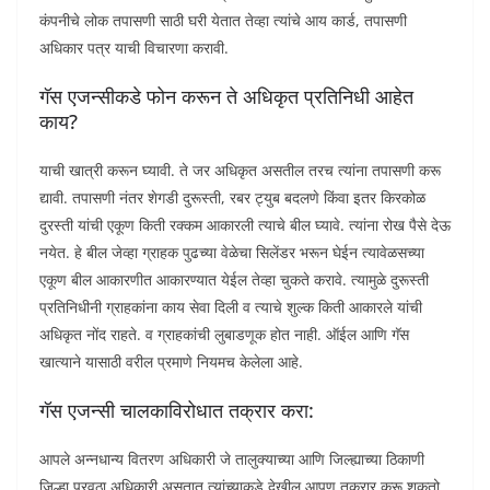
कंपनीचे लोक तपासणी साठी घरी येतात तेव्हा त्यांचे आय कार्ड, तपासणी
अधिकार पत्र याची विचारणा करावी.
गॅस एजन्सीकडे फोन करून ते अधिकृत प्रतिनिधी आहेत
काय?
याची खात्री करून घ्यावी. ते जर अधिकृत असतील तरच त्यांना तपासणी करू
द्यावी. तपासणी नंतर शेगडी दुरूस्ती, रबर ट्युब बदलणे किंवा इतर किरकोळ
दुरस्ती यांची एकूण किती रक्कम आकारली त्याचे बील घ्यावे. त्यांना रोख पैसे देऊ
नयेत. हे बील जेव्हा ग्राहक पुढच्या वेळेचा सिलेंडर भरून घेईन त्यावेळसच्या
एकूण बील आकारणीत आकारण्यात येईल तेव्हा चुकते करावे. त्यामुळे दुरूस्ती
प्रतिनिधीनी ग्राहकांना काय सेवा दिली व त्याचे शुल्क किती आकारले यांची
अधिकृत नोंद राहते. व ग्राहकांची लुबाडणूक होत नाही. ऑईल आणि गॅस
खात्याने यासाठी वरील प्रमाणे नियमच केलेला आहे.
गॅस एजन्सी चालकाविरोधात तक्रार करा:
आपले अन्नधान्य वितरण अधिकारी जे तालुक्याच्या आणि जिल्ह्याच्या ठिकाणी
जिल्हा पुरवठा अधिकारी असतात त्यांच्याकडे देखील आपण तक्रार करू शकतो.