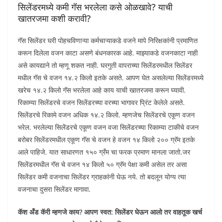
सिलेंडरमध्ये कमी गॅस भरलेला कसे ओळखावे? याची
खातरजमा कशी करावी?
गॅस सिलेंडर घरी पोहचविणाऱ्या कर्मचाऱ्याकडे वजने मापे निरिक्षकांनी प्रमाणित
करून दिलेला वजन काटा असणे बंधनकारक आहे. माझ्याकडे वजनकाटा नाही
असे कायद्याने तो म्हणू शकत नाही. घरगुती वापराच्या सिलेंडरमधील सिलेंडर
मधील गॅस चे वजन १४.२ किलो इतके असते. आपण घेत असलेल्या सिलेंडरमध्ये
खरेच १४.२ किलो गॅस भरलेला आहे काय याची खातरजमा करून घ्यावी.
रिकाम्या सिलेंडरचे वजन सिलेंडरच्या वरच्या भागावर प्रिंट केलेले असते.
सिलेंडरचे रिकामे वजन अधिक १४.२ किलो. म्हणजेच सिलेंडरचे एकूण वजन
भरेल. भरलेल्या सिलेंडरचे एकूण वजन वजा सिलेंडरच्या रिकाम्या टाकीचे वजन
बरोबर सिलेंडरमधील एकूण गॅस चे वजन हे वजन १४ किलो २०० ग्रॅम इतके
आले पाहिजे. यात साधारणत १५० ग्रँम चा फरक प्रमाण मानला जातो.जर
सिलेंडरमधील गॅस चे वजन १४ किलो ५० ग्रॅम पेक्षा कमी असेल तर असा
सिलेंडर कमी वजनाचा सिलेंडर ग्राहकांनी घेऊ नये. तो बदलून योग्य त्या
वजनाचा दुसरा सिलेंडर मागावा.
कॅश अँड कॅरी म्हणजे काय? आपण स्वत: सिलेंडर घेऊन आलो तर वाहतूक खर्च