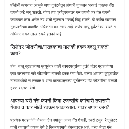
पॉलीसी म्हणतात त्यामुळे अशा दुर्घटनेतून होणारी नुकसान भरपाई ग्राहक गॅस
कंपनी कडे मागू शकतो. योग्य त्या प्रक्रियेनंतर गॅस कंपनी जर गॅस कंपनी
जबाबदार ठरत असेल तर अशी नुकसान भरपाई मिळू शकते. ही मर्यादा मालमत्ता
नुकसानीच्या बाबतीत अधिकतम ४० लाख आहे. तसेच मृत्यू दुर्घटनेच्या बाबतीत
अधिकतम ५० लाख रूपये इतकी आहे.
सिलेंडर जोडणीचा/ग्राहकांचा मालकी हक्क बदलू शकतो
काय?
होय, चालू ग्राहकांच्या मृत्यूनंतर काही कागदपत्रांच्या पूर्तते नंतर ग्राहकांच्या
एका वारसाच्या नावे जोडणीचा मालकी हक्क घेता येतो. तसेच आपल्या कुटुंबातील
नात्यामध्येही ना हरकत व अन्य कागदपत्राच्या पूर्ततेनंतर गॅस जोडणीचा मालकी
हक्क बदलता येतो.
आपल्या घरी गॅस कंपनी किंवा एजन्सीचे कर्मचारी तपासणी
येतात व फार मोठी रक्कम आकारतात. यावर उपाय काय?
प्रत्येक ग्राहकांनी किमान दोन वर्षातून एकदा गॅस शेगडी, रबरी ट्युब, रेग्लुलेटर
यांची तपासणी करून घेणे हे नियमाप्रमाणे बंधनकारक आहे. परंतु जेव्हा गॅस