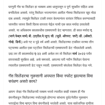
घरगुती गॅस चा सिलेंडर हा भक्कम अशा धातूपासून व पूर्ण सुरक्षीत राहिल असा
बनविलेला असतो. परंतु सिलेंडर भरल्यानंतर आतील गॅसचा सिलेंडरवर खूप मोठा
दाब असतो. त्यामुळे सिलेंडर टाकी तयार केल्यानंतर वारंवार रिफिल करण्यासाठी
जास्तीत जास्त किती दिवस वापरता येईल याची एक काल मर्यादा ठरवलेली
असते. या अधिकतम कालावधीस एक्सपायरी डेट म्हणतात. ही काल मर्यादा
ए.
(जाने.फेब्रु.मार्च) बी. (एप्रील.मे.जून) सी. (जूलै. ऑगस्ट. सप्टें) डी. (ऑक्टो.
नोव्हे. डिसें.)
असे गट व पुढे वर्ष अशी असते. सिलेंडरच्या टाकीवर वरच्या तीन
पट्याच्या आतील एका पट्टीवर सिलेंडरची एक्सापायरी डेट नोंदवलेली असते.
उदा.जर ती कालमर्यादा
ए-२२
अशी असेल तर तो सिलेंडर
मार्च २०२२
पर्यंत
वापरासाठी सुरक्षित आहे. असे समजावे. आपल्या घरी नवीन सिलेंडर घेताना
त्यावरील एक्सपायरी डेट पाहून घ्यावी. एक्सपायरी संपलेला सिलेंडर घेऊ नये.
गॅस सिलेंडरचा नुकसानी अपघात किंवा स्फोट झाल्यास विमा
सरंक्षण असते काय?
आपण जेव्हा गॅस सिलेंडरची रक्कम भरतो त्यातील काही रक्कम ही गॅस
कंपनीकडून सिलेंडरच्या स्फोटामुळे होणाऱ्या सांभाव्य दुर्घटनेतील नुकसान
भरपाईचा विमा म्हणून विमा कंपनीकडे भरलेली असते. यास सार्वजनिक दायीत्व