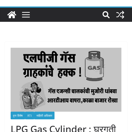
वृत्त विशेष
RTI
माहिती अधिकार
LPG Gas Cylinder : घरगुती