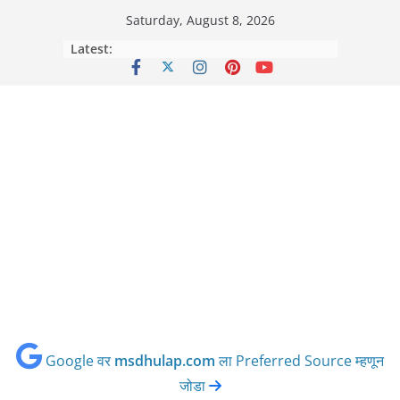
Skip
Saturday, August 8, 2026
to
Latest:
content
Google वर
msdhulap.com
ला Preferred Source म्हणून
जोडा