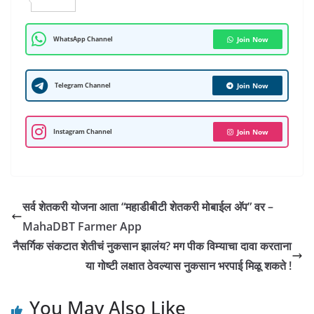
h
S
a
e
w
i
u
i
m
a
h
c
l
i
n
m
n
a
t
a
e
e
t
k
b
t
i
WhatsApp Channel
Join Now
s
r
b
g
t
e
l
e
l
A
e
o
r
e
d
r
r
Telegram Channel
Join Now
p
o
a
r
I
e
p
k
m
n
s
Instagram Channel
Join Now
t
सर्व शेतकरी योजना आता “महाडीबीटी शेतकरी मोबाईल अ‍ॅप” वर –
MahaDBT Farmer App
नैसर्गिक संकटात शेतीचं नुकसान झालंय? मग पीक विम्याचा दावा करताना
या गोष्टी लक्षात ठेवल्यास नुकसान भरपाई मिळू शकते !
You May Also Like