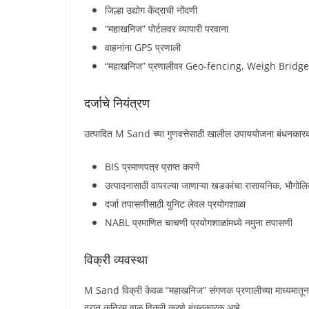
जिल्हा उद्योग केंद्राची नोंदणी
“महाखनिज” पोर्टलवर व्यापारी परवाना
वाहनांना GPS प्रणाली
“महाखनिज” प्रणालीवर Geo-fencing, Weigh Bridge
दर्जाचे नियंत्रण
उत्पादित M Sand च्या गुणवत्तेसाठी खालील उपाययोजना बंधनकार
BIS प्रमाणपत्र प्राप्त करणे
उत्पादनासाठी वापरल्या जाणाऱ्या खडकांचा रासायनिक, भौग
दर्जा तपासणीसाठी युनिट लेवल प्रयोगशाळा
NABL प्रमाणित चाचणी प्रयोगशाळांमध्ये नमुना तपासणी
विक्री व्यवस्था
M Sand विक्री केवळ “महाखनिज” संगणक प्रणालीच्या माध्यमातूनच क
दरात कृत्रिम वाळू विक्री करणे बंधनकारक आहे.