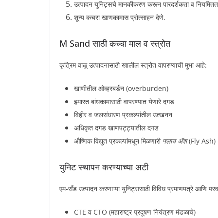
उत्पादन युनिट्सचे मानकीकरण करून पारदर्शकता व नियमितता
शून्य कचरा खाणकामास प्रोत्साहन देणे.
M Sand साठी कच्चा माल व स्त्रोत
कृत्रिम वाळू उत्पादनासाठी खालील स्त्रोत वापरण्याची मुभा आहे:
खाणीतील ओव्हरबर्डन (overburden)
इमारत बांधकामासाठी वापरण्यात येणारे दगड
विहीर व जलसंधारण प्रकल्पांतील उत्खनन
अधिकृत दगड खाणपट्ट्यातील दगड
औष्णिक विद्युत प्रकल्पांमधून मिळणारी
फ्लाय अ‍ॅश
(Fly Ash)
युनिट स्थापन करण्याच्या अटी
एम-सँड उत्पादन करणाऱ्या युनिट्ससाठी विविध प्रमाणपत्रे आणि पर
CTE व CTO (महाराष्ट्र प्रदूषण नियंत्रण मंडळाचे)