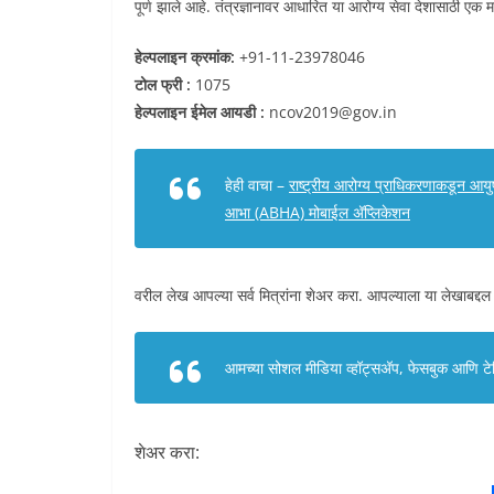
पूर्ण झाले आहे. तंत्रज्ञानावर आधारित या आरोग्य सेवा देशासाठी 
हेल्पलाइन क्रमांक:
+91-11-23978046
टोल फ्री :
1075
हेल्पलाइन ईमेल आयडी
:
ncov2019@gov.in
हेही वाचा –
राष्ट्रीय आरोग्य प्राधिकरणाकडून आयु
आभा (ABHA) मोबाईल अ‍ॅप्लिकेशन
वरील लेख आपल्या सर्व मित्रांना शेअर करा. आपल्याला या लेखाबद्दल
आमच्या सोशल मीडिया व्हॉट्सअ‍ॅप, फेसबुक आणि टेलि
शेअर करा: