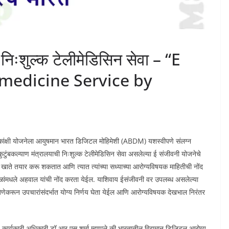
िःशुल्क टेलीमेडिसिन सेवा – “E
emedicine Service by
त्वाकांक्षी योजनेला आयुषमान भारत डिजिटल मोहिमेशी (ABDM) यशस्वीपणे संलग्न
कुटुंबकल्याण मंत्रालयाची निःशुल्क टेलीमेडिसिन सेवा असलेल्या ई संजीवनी योजनेचे
ोग्य खाते तयार करू शकतात आणि त्यात त्यांच्या सध्याच्या आरोग्यविषयक माहितीची नोंद
ाळांमधले अहवाल यांची नोंद करता येईल. याशिवाय ईसंजीवनी वर उपलब्ध असलेल्या
ेणेकरून उपचारांसंदर्भात योग्य निर्णय घेता येईल आणि आरोग्यविषयक देखभाल निरंतर
्य कार्यकारी अधिकारी डॉ आर एस शर्मा म्हणाले की भारतातील विद्यमान डिजिटल आरोग्य