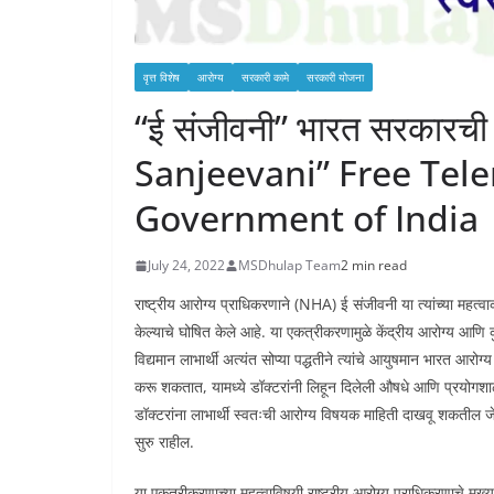
वृत्त विशेष
आरोग्य
सरकारी कामे
सरकारी योजना
“ई संजीवनी” भारत सरकारची न
Sanjeevani” Free Tel
Government of India
July 24, 2022
MSDhulap Team
2 min read
राष्ट्रीय आरोग्य प्राधिकरणाने (NHA) ई संजीवनी या त्यांच्या मह
केल्याचे घोषित केले आहे. या एकत्रीकरणामुळे केंद्रीय आरोग्य आणि 
विद्यमान लाभार्थी अत्यंत सोप्या पद्धतीने त्यांचे आयुषमान भारत आर
करू शकतात, यामध्ये डॉक्टरांनी लिहून दिलेली औषधे आणि प्रयोगश
डॉक्टरांना लाभार्थी स्वतःची आरोग्य विषयक माहिती दाखवू शकतील ज
सुरु राहील.
या एकत्रीकरणाच्या महत्वाविषयी राष्ट्रीय आरोग्य प्राधिकरणाचे मुख