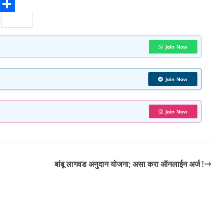
S
h
a
Join Now
r
e
Join Now
Join Now
बांबू लागवड अनुदान योजना; असा करा ऑनलाईन अर्ज !