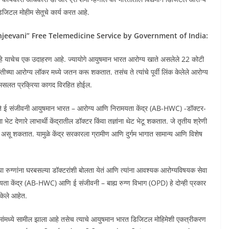
जिटल मोहीम सेतूचे कार्य करत आहे.
 “E Sanjeevani” Free Telemedicine Service by Government of India:
े याचेच एक उदाहरण आहे. ज्यायोगे आयुषमान भारत आरोग्य खाते असलेले 22 कोटी
पसंतीच्या आरोग्य लॉकर मध्ये जतन करू शकतात. तसंच ते त्यांचे पूर्वी लिंक केलेले आरोग्य
्लामसलत प्रक्रिया कागद विरहित होईल.
म्हणजे ई संजीवनी आयुषमान भारत – आरोग्य आणि निरामयता केंद्र (AB-HWC) -डॉक्टर-
 भेट देणारे लाभार्थी केंद्रातील डॉक्टर किंवा तज्ञांना थेट भेटू शकतात. जे तृतीय श्रेणी
्ये असू शकतात. यामुळे केंद्र सरकारला ग्रामीण आणि दुर्गम भागात सामान्य आणि विशेष
ल्या रुग्णांना घरबसल्या डॉक्टरांशी बोलता येतं आणि त्यांना आवश्यक आरोग्यविषयक सेवा
ा केंद्र (AB-HWC) आणि ई संजीवनी – बाह्य रुग्ण विभाग (OPD) हे दोन्ही प्रकार
केले आहेत.
ंमध्ये सामील झाला आहे तसेच त्याचे आयुषमान भारत डिजिटल मोहिमेशी एकत्रीकरण