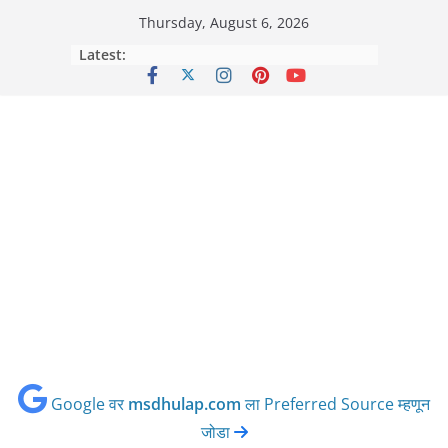
Skip
Thursday, August 6, 2026
to
Latest:
content
Google वर
msdhulap.com
ला Preferred Source म्हणून
जोडा