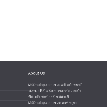
About Us
MSDhulap.com हा सरकारी कामे, सरकारी
योजना, माहिती अधिकार, स्पर्धा परीक्षा, उदयोग
नीती आणि नोकरी भरती माहितीसाठी
MSDhulap.com हा एक आदर्श समुदाय