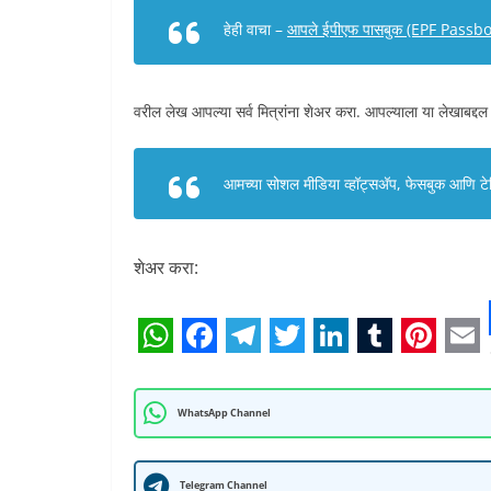
हेही वाचा –
आपले ईपीएफ पासबुक (EPF Passbook
वरील लेख आपल्या सर्व मित्रांना शेअर करा. आपल्याला या लेखाबद्दल
आमच्या सोशल मीडिया व्हॉट्सअ‍ॅप, फेसबुक आणि टेलि
शेअर करा:
W
F
T
T
L
T
P
E
h
a
e
w
i
u
i
m
WhatsApp Channel
a
c
l
i
n
m
n
a
t
e
e
t
k
b
t
i
Telegram Channel