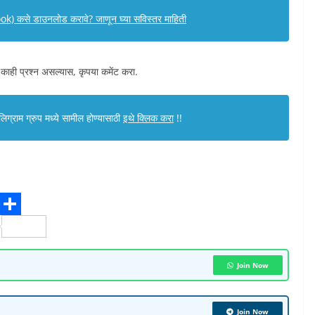
) कसे डाउनलोड करावे? जाणून घ्या सविस्तर माहिती
 काही प्रश्न असल्यास, कृपया कमेंट करा.
ग्राम ग्रुप मध्ये सामील होण्यासाठी
इथे क्लिक करा
!!
S
h
a
Join Now
r
Join Now