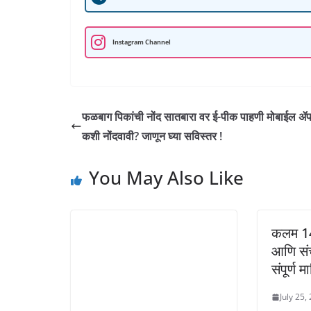
s
b
g
t
e
l
e
l
A
o
r
e
d
r
r
Instagram Channel
p
o
a
r
I
e
p
k
m
n
s
t
फळबाग पिकांची नोंद सातबारा वर ई-पीक पाहणी मोबाईल ॲप द्
कशी नोंदवावी? जाणून घ्या सविस्तर !
You May Also Like
कलम 14
आणि संच
संपूर्ण म
July 25,