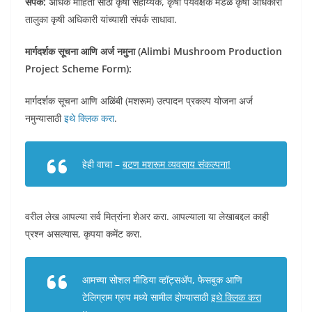
संपर्क:
अधिक माहिती साठी कृषी सहाय्यक, कृषी पर्यवेक्षक मंडळ कृषी अधिकारी
तालुका कृषी अधिकारी यांच्याशी संपर्क साधावा.
मार्गदर्शक सूचना आणि अर्ज नमुना (Alimbi Mushroom Production
Project Scheme Form):
मार्गदर्शक सूचना आणि अळिंबी (मशरूम) उत्पादन प्रकल्प योजना अर्ज
नमुन्यासाठी
इथे क्लिक करा
.
हेही वाचा –
बटण मशरूम व्यवसाय संकल्पना!
वरील लेख आपल्या सर्व मित्रांना शेअर करा. आपल्याला या लेखाबद्दल काही
प्रश्न असल्यास, कृपया कमेंट करा.
आमच्या सोशल मीडिया व्हॉट्सअ‍ॅप, फेसबुक आणि
टेलिग्राम ग्रुप मध्ये सामील होण्यासाठी
इथे क्लिक करा