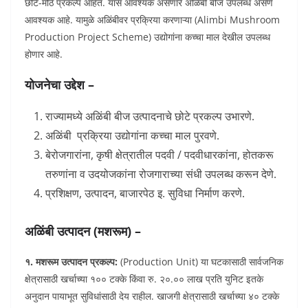
छोटे-मोठे प्रकल्प आहेत. यास आवश्यक असणारे अळिंबी बीज उपलब्ध असणे
आवश्यक आहे. यामुळे अळिंबीवर प्रक्रिया करणाऱ्या (Alimbi Mushroom
Production Project Scheme) उद्योगांना कच्चा माल देखील उपलब्ध
होणार आहे.
योजनेचा उद्देश –
राज्यामध्ये अळिंबी बीज उत्पादनाचे छोटे प्रकल्प उभारणे.
अळिंबी प्रक्रिया उद्योगांना कच्चा माल पुरवणे.
बेरोजगारांना, कृषी क्षेत्रातील पदवी / पदवीधारकांना, होतकरू
तरुणांना व उदयोजकांना रोजगाराच्या संधी उपलब्ध करून देणे.
प्रशिक्षण, उत्पादन, बाजारपेठ इ. सुविधा निर्माण करणे.
अळिंबी उत्पादन (मशरूम) –
१. मशरूम उत्पादन प्रकल्प:
(Production Unit) या घटकासाठी सार्वजनिक
क्षेत्रासाठी खर्चाच्या १०० टक्के किंवा रु. २०.०० लाख प्रति युनिट इतके
अनुदान पायाभूत सुविधांसाठी देय राहील. खाजगी क्षेत्रासाठी खर्चाच्या ४० टक्के