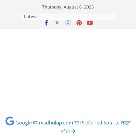
Skip
Thursday, August 6, 2026
to
Latest:
content
Google वर
msdhulap.com
ला Preferred Source म्हणून
जोडा