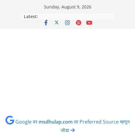
Skip
Sunday, August 9, 2026
to
Latest:
content
Google वर
msdhulap.com
ला Preferred Source म्हणून
जोडा