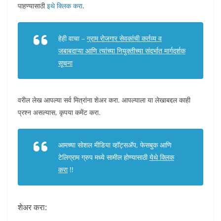
पाहण्यासाठी
इथे क्लिक करा
.
हेही वाचा –
ग्राम रोजगार सेवकांची कर्तव्य व
जबाबदाऱ्या आणि त्यांच्या नियुक्तीच्या संदर्भात मार्गदर्शक
सूचना
वरील लेख आपल्या सर्व मित्रांना शेअर करा. आपल्याला या लेखाबद्दल काही
प्रश्न असल्यास, कृपया कमेंट करा.
आमच्या सोशल मीडिया व्हॉट्सअ‍ॅप, फेसबुक आणि
टेलिग्राम ग्रुप मध्ये सामील होण्यासाठी
येथे क्लिक
करा
!!
शेअर करा: