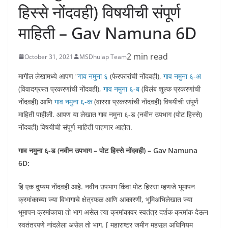
हिस्से नोंदवही) विषयीची संपूर्ण
माहिती – Gav Namuna 6D
2 min read
October 31, 2021
MSDhulap Team
मागील लेखामध्ये आपण “
गाव नमुना ६
(फेरफारांची नोंदवही),
गाव नमुना ६-अ
(विवादग्रस्त प्रकरणांची नोंदवही),
गाव नमुना ६-ब
(विलंब शुल्क प्रकरणांची
नोंदवही) आणि
गाव नमुना ६-क
(वारसा प्रकरणांची नोंदवही) विषयीची संपूर्ण
माहिती पाहीली. आपण या लेखात गाव नमुना ६-ड (नवीन उपभाग (पोट हिस्से)
नोंदवही) विषयीची संपूर्ण माहिती पाहणार आहोत.
गाव नमुना ६-ड (नवीन उपभाग – पोट हिस्से नोंदवही) – Gav Namuna
6D:
हि एक दुय्यम नोंदवही आहे. नवीन उपभाग किंवा पोट हिस्सा म्हणजे भूमापन
क्रमांकाच्या ज्या विभागाचे क्षेत्रफळ आणि आकारणी, भूमिअभिलेखात ज्या
भूमापन क्रमांकाचा तो भाग असेल त्या क्रमांकावर स्वतंत्र दर्शक क्रमांक देऊन
स्वतंत्रपणे नांदलेला असेल तो भाग. [ महाराष्ट्र जमीन महसूल अधिनियम