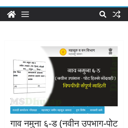
तलाठी कार्यालय नोंदवह्या
महाराष्ट्र जमीन महसूल कायदा
वृत्त विशेष
सरकारी कामे
गाव नमुना ६-ड (नवीन उपभाग-पोट