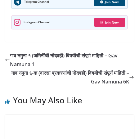
A
e
o
r
e
d
r
r
Telegram Channel
Join Now
p
o
a
r
I
e
p
k
m
n
s
Instagram Channel
Join Now
t
गाव नमुना १ (जमिनींची नोंदवही) विषयीची संपूर्ण माहिती – Gav
Namuna 1
गाव नमुना ६-क (वारसा प्रकरणांची नोंदवही) विषयीची संपूर्ण माहिती –
Gav Namuna 6K
You May Also Like