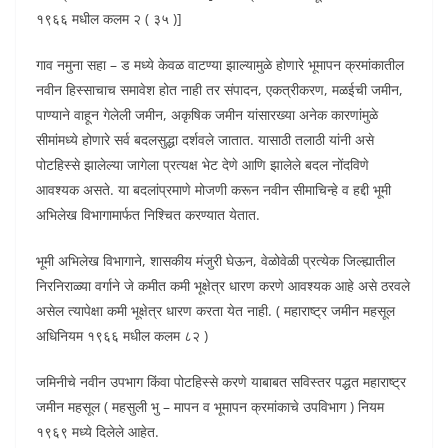
१९६६ मधील कलम २ ( ३५ )]
गाव नमुना सहा – ड मध्ये केवळ वाटण्या झाल्यामुळे होणारे भूमापन क्रमांकातील
नवीन हिस्साचाच समावेश होत नाही तर संपादन, एकत्रीकरण, मळईची जमीन,
पाण्याने वाहून गेलेली जमीन, अकृषिक जमीन यांसारख्या अनेक कारणांमुळे
सीमांमध्ये होणारे सर्व बदलसुद्धा दर्शवले जातात. यासाठी तलाठी यांनी असे
पोटहिस्से झालेल्या जागेला प्रत्यक्ष भेट देणे आणि झालेले बदल नोंदविणे
आवश्यक असते. या बदलांप्रमाणे मोजणी करून नवीन सीमाचिन्हे व हद्दी भूमी
अभिलेख विभागामार्फत निश्चित करण्यात येतात.
भूमी अभिलेख विभागाने, शासकीय मंजुरी घेऊन, वेळोवेळी प्रत्येक जिल्ह्यातील
निरनिराळ्या वर्गाने जे कमीत कमी भूक्षेत्र धारण करणे आवश्यक आहे असे ठरवले
असेल त्यापेक्षा कमी भूक्षेत्र धारण करता येत नाही. ( महाराष्ट्र जमीन महसूल
अधिनियम १९६६ मधील कलम ८२ )
जमिनीचे नवीन उपभाग किंवा पोटहिस्से करणे याबाबत सविस्तर पद्धत महाराष्ट्र
जमीन महसूल ( महसुली भु – मापन व भूमापन क्रमांकाचे उपविभाग ) नियम
१९६९ मध्ये दिलेले आहेत.