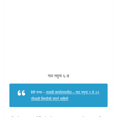
गाव नमुना ६-ड
हेही वाचा –
तलाठी कार्यालयातील – गाव नमुना १ ते २१
नोंदवही विषयीची संपूर्ण माहिती