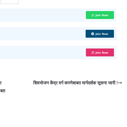
h
a
Join Now
r
e
Join Now
Join Now
ा
शिवभोजन केंद्र वर्ग करणेबाबत मार्गदर्शक सूचना जारी !
बाबत