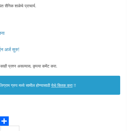
त सैनिक शाळेचे प्राचार्य.
जना
न अर्ज सुरु!
 काही प्रश्न असल्यास, कृपया कमेंट करा.
ग्राम ग्रुप मध्ये सामील होण्यासाठी
येथे क्लिक करा
!!
S