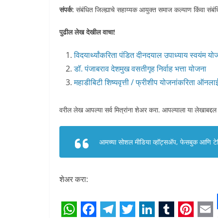
संपर्क:
संबंधित जिल्ह्याचे सहाय्यक आयुक्त समाज कल्याण किंवा संबंधि
पुढील लेख देखील वाचा!
विदयार्थ्यांकरिता पंडित दीनदयाल उपाध्याय स्वयंम यो
डॉ. पंजाबराव देशमुख वसतीगृह निर्वाह भत्ता योजना
महाडीबिटी शिष्यवृत्ती / फ्रीशीप योजनांकरिता ऑनलाई
वरील लेख आपल्या सर्व मित्रांना शेअर करा. आपल्याला या लेखाबद्दल
आमच्या सोशल मीडिया व्हॉट्सअ‍ॅप, फेसबुक आणि टेलि
शेअर करा: