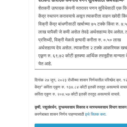
शेतकरी उत्पादक कंपनीस पणन सुविधेसाठी अर्थसहाय्य-
शेतकरी उत्पादक कंपनी स्तरावर पणन सुविधेसाठी एक वि
केंद्र स्थापन करावयाचे असून त्याकरीता वाहन खरेदी किं
विक्री केंद्र बांधणीसाठी खर्चाच्या ७५ टक्के किंवा रु. ४.
लाख यापैकी जे कमी असेल तेवढे अर्थसहाय्य देय असेल. 
प्रसिध्दी, विक्री मेळावे इत्यादी करीता रु. ०.५० लाख
अर्थसहाय्य देय असेल. त्याकरीता २ टक्के आकस्मिक खर्
एकूण रु. ६९.७२ कोटी इतक्या आर्थिक तरतूदीस मान्यता द
येत आहे.
दिनांक २७ जून, २०२३ रोजीच्या शासन निर्णयातील परिच्छेद क्र. १
केंद्र” करिता एकूण रु. १३४.८४ कोटी इतकी तरतूद असल्याचे वाचा
करिता एकूण रु. २०४.५७ कोटी इतकी तरतूद असल्याचे वाचावे.
कृषी, पशुसंवर्धन, दुग्‍धव्‍यवसाय विकास व मत्‍स्‍यव्‍यवसाय विभाग शासन
करणेबाबत शासन निर्णय पाहण्यासाठी
इथे क्लिक करा
.