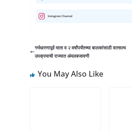
s
b
g
t
e
l
e
l
A
o
r
e
d
r
r
Instagram Channel
p
o
a
r
I
e
p
k
m
n
s
t
गर्भधारणापूर्व माता व २ वर्षांपर्यंतच्या बालकांसाठी वात्सल्य
उपक्रमाची राज्यात अंमलबजावणी
You May Also Like