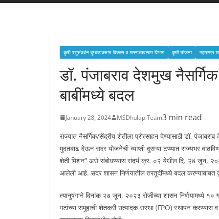
कृषी पशुसंवर्धन दुग्‍धव्‍यवसाय विकास व मत्‍स्‍यव्‍यवसाय विभाग
कृषी योजना
महाराष्ट्र
डॉ. पंजाबराव देशमुख नैसर्गिक
बाबींमध्ये बदल
3 min read
January 28, 2024
MSDhulap Team
राज्यात नैसर्गिक/सेंद्रीय शेतीला प्रोत्साहन देण्यासाठी डॉ. प
मुदतवाढ देऊन सदर योजनेची व्याप्ती दुसऱ्या टप्प्यात राज्यभर वाढव
शेती मिशन” असे संबोधण्यास संदर्भ क्र. ०२ येथील दि. २७ जून, २०२३ 
आलेली आहे. सदर शासन निर्णयातील तरतूदींमध्ये बदल करण्याबाबत कृष
त्यानुषंगाने दिनांक २७ जून, २०२३ रोजीच्या शासन निर्णयामध्ये १
गटांच्या समुहाची शेतकरी उत्पादक संस्था (FPO) स्थापन करण्यास व