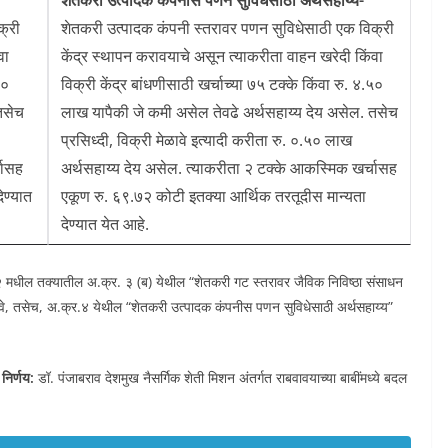
शेतकरी उत्पादक कंपनीस पणन सुविधेसाठी अर्थसहाय्य-
क्री
शेतकरी उत्पादक कंपनी स्तरावर पणन सुविधेसाठी एक विक्री
वा
केंद्र स्थापन करावयाचे असून त्याकरीता वाहन खरेदी किंवा
५०
विक्री केंद्र बांधणीसाठी खर्चाच्या ७५ टक्के किंवा रु. ४.५०
तसेच
लाख यापैकी जे कमी असेल तेवढे अर्थसहाय्य देय असेल. तसेच
प्रसिध्दी, विक्री मेळावे इत्यादी करीता रु. ०.५० लाख
चासह
अर्थसहाय्य देय असेल. त्याकरीता २ टक्के आकस्मिक खर्चासह
ेण्यात
एकूण रु. ६९.७२ कोटी इतक्या आर्थिक तरतूदीस मान्यता
देण्यात येत आहे.
२ मधील तक्यातील अ.क्र. ३ (ब) येथील “शेतकरी गट स्तरावर जैविक निविष्ठा संसाधन
वे, तसेच, अ.क्र.४ येथील “शेतकरी उत्पादक कंपनीस पणन सुविधेसाठी अर्थसहाय्य”
 निर्णय:
डॉ. पंजाबराव देशमुख नैसर्गिक शेती मिशन अंतर्गत राबवावयाच्या बाबींमध्ये बदल