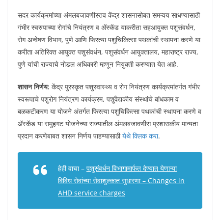
सदर कार्यक्रमांच्या अंमलबजावणीस्तव केंद्र शासनासोबत समन्वय साधण्यासाठी
गंभीर स्वरुपाच्या रोगांचे नियंत्रण व ॲस्कॅड याकरीता सहआयुक्त पशुसंवर्धन,
रोग अन्वेषण विभाग, पुणे आणि फिरत्या पशुचिकित्सा पथकांची स्थापना करणे या
करीता अतिरिक्त आयुक्त पशुसंवर्धन, पशुसंवर्धन आयुक्तालय, महाराष्ट्र राज्य,
पुणे यांची राज्याचे नोडल अधिकारी म्हणून नियुक्ती करण्यात येत आहे.
शासन निर्णय:
केंद्र पुरस्कृत पशुस्वास्थ्य व रोग नियंत्रण कार्यक्रमांतर्गत गंभीर
स्वरूपाचे पशुरोग नियंत्रण कार्यक्रम, पशुवैद्यकीय संस्थांचे बांधकाम व
बळकटीकरण या योजने अंतर्गत फिरत्या पशुचिकित्सा पथकांची स्थापना करणे व
ॲस्कॅड या समुहगट योजनेच्या राज्यातील अंमलबजावणीस प्रशासकीय मान्यता
प्रदान करणेबाबत शासन निर्णय पाहण्यासाठी
येथे क्लिक करा
.
हेही वाचा –
पशुसंवर्धन विभागामार्फत देण्यात येणाऱ्या
विविध सेवांच्या सेवाशुल्कात सुधारणा – Changes in
AHD service charges