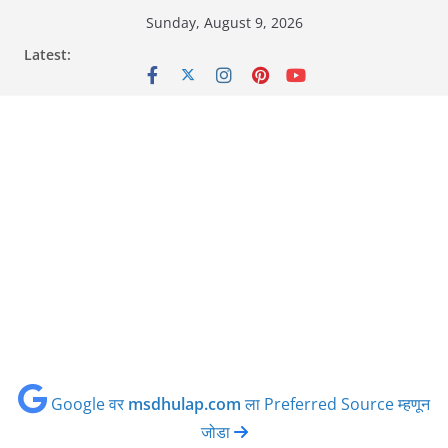
Skip
Sunday, August 9, 2026
to
Latest:
content
Google वर
msdhulap.com
ला Preferred Source म्हणून
जोडा