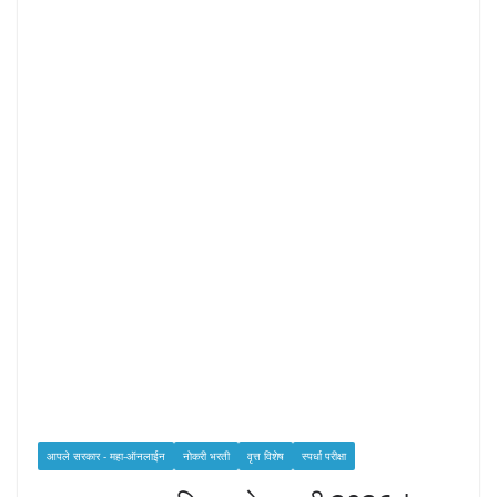
आपले सरकार - महा-ऑनलाईन
नोकरी भरती
वृत्त विशेष
स्पर्धा परीक्षा