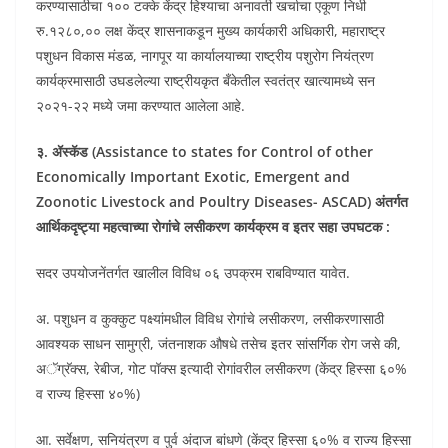
करण्यासाठीचा १०० टक्के केंद्र हिश्याचा अनावर्ती खर्चाचा एकूण निधी
रु.१२८०,०० लक्ष केंद्र शासनाकडून मुख्य कार्यकारी अधिकारी, महाराष्ट्र
पशुधन विकास मंडळ, नागपूर या कार्यालयाच्या राष्ट्रीय पशुरोग नियंत्रण
कार्यक्रमासाठी उघडलेल्या राष्ट्रीयकृत बँकेतील स्वतंत्र खात्यामध्ये सन
२०२१-२२ मध्ये जमा करण्यात आलेला आहे.
३. ॲस्कॅड (Assistance to states for Control of other
Economically Important Exotic, Emergent and
Zoonotic Livestock and Poultry Diseases- ASCAD) अंतर्गत
आर्थिकदृष्ट्या महत्वाच्या रोगांचे लसीकरण कार्यक्रम व इतर सहा उपघटक :
सदर उपयोजनेंतर्गत खालील विविध ०६ उपक्रम राबविण्यात यावेत.
अ. पशुधन व कुक्कुट पक्ष्यांमधील विविध रोगांचे लसीकरण, लसीकरणासाठी
आवश्यक साधन सामुग्री, जंतनाशक औषधे तसेच इतर सांसर्गिक रोग जसे की,
अॅग्रॅक्स, रेबीज, गोट पॉक्स इत्यादी रोगांवरील लसीकरण (केंद्र हिस्सा ६०%
व राज्य हिस्सा ४०%)
आ. सर्वेक्षण, सनियंत्रण व पुर्व अंदाज बांधणे (केंद्र हिस्सा ६०% व राज्य हिस्सा