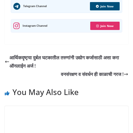
A
e
o
r
e
d
r
r
Telegram Channel
Join Now
p
o
a
r
I
e
p
k
m
n
s
Instagram Channel
Join Now
t
आर्थिकदृष्ट्या दुर्बल घटकातील तरुणांनी उद्योग कर्जासाठी असा करा
ऑनलाईन अर्ज !
वनसंरक्षण व संवर्धन ही काळाची गरज !
You May Also Like