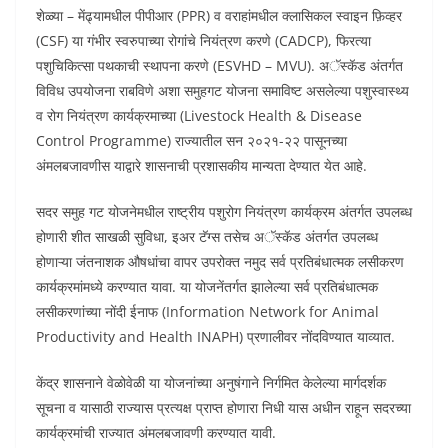
शेळ्या – मेंढ्यामधील पीपीआर (PPR) व वराहांमधील क्लासिकल स्वाइन फ़िव्हर
(CSF) या गंभीर स्वरुपाच्या रोगांचे नियंत्रण करणे (CADCP), फिरत्या
पशुचिकित्सा पथकाची स्थापना करणे (ESVHD – MVU). अॅस्कॅड अंतर्गत
विविध उपयोजना राबविणे अशा समुहगट योजना समाविष्ट असलेल्या पशुस्वास्थ्य
व रोग नियंत्रण कार्यक्रमाच्या (Livestock Health & Disease
Control Programme) राज्यातील सन २०२१-२२ पासूनच्या
अंमलबजावणीस याद्वारे शासनाची प्रशासकीय मान्यता देण्यात येत आहे.
सदर समुह गट योजनेमधील राष्ट्रीय पशुरोग नियंत्रण कार्यक्रम अंतर्गत उपलब्ध
होणारी शीत साखळी सुविधा, इअर टॅग्स तसेच अॅस्कॅड अंतर्गत उपलब्ध
होणाऱ्या जंतनाशक औषधांचा वापर उपरोक्त नमुद सर्व प्रतिबंधात्मक लसीकरण
कार्यक्रमांमध्ये करण्यात यावा. या योजनेंतर्गत झालेल्या सर्व प्रतिबंधात्मक
लसीकरणांच्या नोंदी ईनाफ (Information Network for Animal
Productivity and Health INAPH) प्रणालीवर नोंदविण्यात याव्यात.
केंद्र शासनाने वेळोवेळी या योजनांच्या अनुषंगाने निर्गमित केलेल्या मार्गदर्शक
सूचना व यासाठी राज्यास प्रत्यक्ष प्राप्त होणारा निधी यास अधीन राहून सदरच्या
कार्यक्रमांची राज्यात अंमलबजावणी करण्यात यावी.