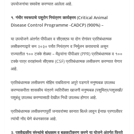
उपयोजनांचा समावेश करण्यात आलेला आहे.
१. गंभीर स्वरूपाचे पशुरोग नियंत्रण कार्यक्रम (Critical Animal
Disease Control Programme -CADCP) (900%) –
या उपयोजने अंतर्गत पीपीआर व सीएसएफ या दोन रोगांवर प्रतिबंधात्मक
लसीकरणाद्वारे सन २०३० पर्यंत नियंत्रण व निर्मूलन करावयाचे असून
राज्यातील १०० टक्के शेळ्या – मेंढ्यांना पीपीआर (PPR) प्रतिबंधात्मक व १००
टक्के पात्र वराहांमध्ये सीएसफ (CSF) प्रतिबंधात्मक लसीकरण करण्यात येणार
आहे.
प्रतिबंधात्मक लसीकरण मोहिम राबविताना अपुरे पडणारे मनुष्यबळ उपलब्ध
करण्याकरीता शासकीय यंत्रणे व्यतिरीक्त खाजगी मनुष्यबळ (पशुमित्र/पशुसखी/
पशुबंधु उपलब्ध करण्यासाठी देखील निधी उपलब्ध होणार आहे.
प्रतिबंधात्मक लसीकरणापूर्वी जनावरांच्या कानात बिल्ले लावून ईनाफ़ प्रणालीवर
त्यांची नोंद घेणे बंधनकारक आहे.
२. पशुवैद्यकीय संस्थांचे बांधकाम व बळकटीकरण करणे या योजने अंतर्गत फिरते