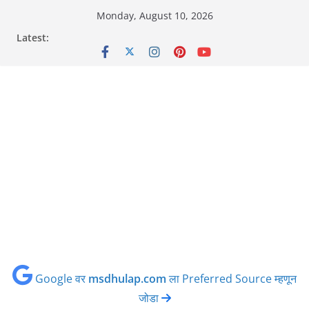
Skip
Monday, August 10, 2026
to
Latest:
content
Google वर
msdhulap.com
ला Preferred Source म्हणून
जोडा