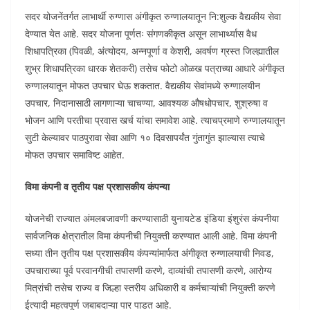
सदर योजनेंतर्गत लाभार्थी रुग्णास अंगीकृत रुग्णालयातून नि:शुल्क वैद्यकीय सेवा
देण्यात येत आहे. सदर योजना पूर्णतः संगणकीकृत असून लाभार्थ्यास वैध
शिधापत्रिका (पिवळी, अंत्योदय, अन्नपूर्णा व केशरी, अवर्षण ग्रस्त जिल्ह्यातील
शुभ्र शिधापत्रिका धारक शेतकरी) तसेच फोटो ओळख पत्राच्या आधारे अंगीकृत
रुग्णालयातून मोफत उपचार घेऊ शकतात. वैद्यकीय सेवांमध्ये रुग्णालयीन
उपचार, निदानासाठी लागणाऱ्या चाचण्या, आवश्यक औषधोपचार, शुश्रुषा व
भोजन आणि परतीचा प्रवास खर्च यांचा समावेश आहे. त्याचप्रमाणे रुग्णालयातून
सुटी केल्यावर पाठपुरावा सेवा आणि १० दिवसापर्यंत गुंतागुंत झाल्यास त्याचे
मोफत उपचार समाविष्ट आहेत.
विमा कंपनी व तृतीय पक्ष प्रशासकीय कंपन्या
योजनेची राज्यात अंमलबजावणी करण्यासाठी युनायटेड इंडिया इंशुरंस कंपनीया
सार्वजनिक क्षेत्रातील विमा कंपनीची नियुक्ती करण्यात आली आहे. विमा कंपनी
सध्या तीन तृतीय पक्ष प्रशासकीय कंपन्यांमार्फत अंगीकृत रुग्णालयाची निवड,
उपचाराच्या पूर्व परवानगीची तपासणी करणे, दाव्यांची तपासणी करणे, आरोग्य
मित्रांची तसेच राज्य व जिल्हा स्तरीय अधिकारी व कर्मचाऱ्यांची नियुक्ती करणे
ईत्यादी महत्वपूर्ण जबाबदाऱ्या पार पाडत आहे.