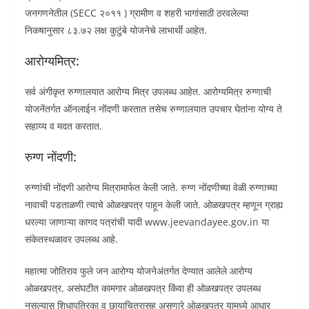
जनगणनेतील (SECC २०११ ) ग्रामीण व शहरी भागांसाठी ठरवलेल्या
निकषानुसार ८३.७२ लक्ष कुटुंबे योजनेचे लाभार्थी आहेत.
आरोग्यमित्र:
सर्व अंगीकृत रुग्णालयात आरोग्य मित्र उपलब्ध आहेत. आरोग्यमित्र रुग्णाची
योजनेंतर्गत ऑनलाईन नोंदणी करतात तसेच रुग्णालयात उपचार घेतांना योग्य ते
सहाय्य व मदत करतात.
रुग्ण नोंदणी:
रुग्णांची नोंदणी आरोग्य मित्रामार्फत केली जाते. रुग्ण नोंदणीच्या वेळी रुग्णाच्या
नावाची पडताळणी त्याचे ओळखपत्र पाहून केली जाते. ओळखपत्र म्हणून ग्राह्य
धरल्या जाणाऱ्या कागद पत्रांची यादी www.jeevandayee.gov.in या
संकेतस्थळावर उपलब्ध आहे.
महात्मा जोतिराव फुले जन आरोग्य योजनेअंतर्गत देण्यात आलेले आरोग्य
ओळखपत्र, असंघटीत कामगार ओळखपत्र किंवा ही ओळखपत्र उपलब्ध
नसल्यास शिधापत्रिका व छायाचित्रासह असणारे ओळखपत्र यामध्ये आधार