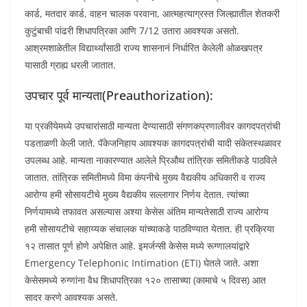
कार्ड, मतदार कार्ड, वाहन चालक परवाना, आत्महत्याग्रस्त जिल्ह्यातील शेतकरी
कुटुंबाची पांढरी शिधापत्रिका आणि 7/12 उतारा आवश्यक असतो.
आश्रमशाळेतील विद्यार्थ्यांसाठी राज्य शासनानं निर्धारित केलेली ओळखपत्र
यासाठी ग्राह्य धरली जातात.
उपचार पूर्व मान्यता(Preauthorization):
या प्रकीयेमध्ये उपचारांसाठी मान्यता देण्यासाठी संगणकप्रणालीवर कागदपत्रांची
पडताळणी केली जाते. पॅकेजनिहाय आवश्यक कागदपत्रांची यादी संकेतस्थळावर
उपलब्ध आहे. मान्यता नाकारण्यात आलेले प्रिऔथ तांत्रिक समितीकडे पाठविले
जातात. तांत्रिक समितीमध्ये विमा कंपनीचे मुख्य वैद्यकीय अधिकारी व राज्य
आरोग्य हमी सोसायटीचे मुख्य वैद्यकीय सल्लागार निर्णय देतात. त्यांच्या
निर्णयामध्ये तफावत असल्यास अश्या केसेस अंतिम मान्यतेसाठी राज्य आरोग्य
हमी सोसायटीचे सहाय्यक संचालक यांच्याकडे पाठविण्यात येतात. ही प्रक्रिया
१२ तासात पूर्ण होणे अपेक्षित आहे. इमर्जन्सी केसेस मध्ये रूग्णालयांद्वारे
Emergency Telephonic Intimation (ETI) घेतले जाते. अशा
केसेसमध्ये रुग्णांना वैध शिधापत्रिका १२० तासाच्या (कामाचे ५ दिवस) आत
सादर करणे आवश्यक असते.