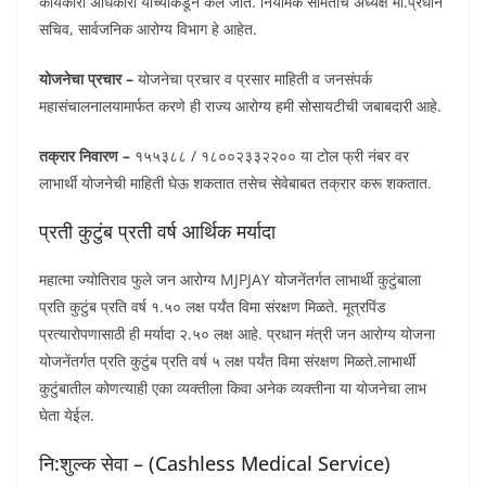
कार्यकारी अधिकारी यांच्याकडून केले जाते. नियामक समितीचे अध्यक्ष मा.प्रधान
सचिव, सार्वजनिक आरोग्य विभाग हे आहेत.
योजनेचा प्रचार –
योजनेचा प्रचार व प्रसार माहिती व जनसंपर्क
महासंचालनालयामार्फत करणे ही राज्य आरोग्य हमी सोसायटीची जबाबदारी आहे.
तक्रार निवारण –
१५५३८८ / १८००२३३२२०० या टोल फ्री नंबर वर
लाभार्थी योजनेची माहिती घेऊ शकतात तसेच सेवेबाबत तक्रार करू शकतात.
प्रती कुटुंब प्रती वर्ष आर्थिक मर्यादा
महात्मा ज्योतिराव फुले जन आरोग्य MJPJAY योजनेंतर्गत लाभार्थी कुटुंबाला
प्रति कुटुंब प्रति वर्ष १.५० लक्ष पर्यंत विमा संरक्षण मिळते. मूत्रपिंड
प्रत्यारोपणासाठी ही मर्यादा २.५० लक्ष आहे. प्रधान मंत्री जन आरोग्य योजना
योजनेंतर्गत प्रति कुटुंब प्रति वर्ष ५ लक्ष पर्यंत विमा संरक्षण मिळते.लाभार्थी
कुटुंबातील कोणत्याही एका व्यक्तीला किवा अनेक व्यक्तीना या योजनेचा लाभ
घेता येईल.
नि:शुल्क सेवा – (Cashless Medical Service)