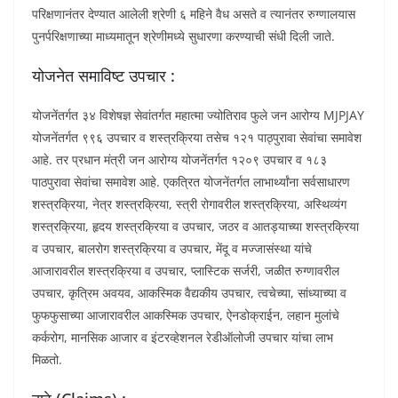
परिक्षणानंतर देण्यात आलेली श्रेणी ६ महिने वैध असते व त्यानंतर रुग्णालयास
पुनर्परिक्षणाच्या माध्यमातून श्रेणीमध्ये सुधारणा करण्याची संधी दिली जाते.
योजनेत समाविष्ट उपचार :
योजनेंतर्गत ३४ विशेषज्ञ सेवांतर्गत महात्मा ज्योतिराव फुले जन आरोग्य MJPJAY
योजनेंतर्गत ९९६ उपचार व शस्त्रक्रिया तसेच १२१ पाठ्पुरावा सेवांचा समावेश
आहे. तर प्रधान मंत्री जन आरोग्य योजनेंतर्गत १२०९ उपचार व १८३
पाठपुरावा सेवांचा समावेश आहे. एकत्रित योजनेंतर्गत लाभार्थ्यांना सर्वसाधारण
शस्त्रक्रिया, नेत्र शस्त्रक्रिया, स्त्री रोगावरील शस्त्रक्रिया, अस्थिव्यंग
शस्त्रक्रिया, हृदय शस्त्रक्रिया व उपचार, जठर व आतड्याच्या शस्त्रक्रिया
व उपचार, बालरोग शस्त्रक्रिया व उपचार, मेंदू व मज्जासंस्था यांचे
आजारावरील शस्त्रक्रिया व उपचार, प्लास्टिक सर्जरी, जळीत रुग्णावरील
उपचार, कृत्रिम अवयव, आकस्मिक वैद्यकीय उपचार, त्वचेच्या, सांध्याच्या व
फुफफुसाच्या आजारावरील आकस्मिक उपचार, ऐनडोक्राईन, लहान मुलांचे
कर्करोग, मानसिक आजार व इंटरव्हेशनल रेडीऑलोजी उपचार यांचा लाभ
मिळतो.