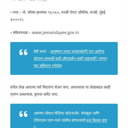
• पत्ता – पो. बॉक्स क्रमांक १६५६५, वरळी पोस्ट ऑफीस, वरळी, मुंबई
४०००१८
• संकेतस्थळ – www.jeevandayee.gov.in
हेही वाचा –
आयुष्मान भारत प्रधानमंत्री जन आरोग्य
योजना लाभार्थी यादी ऑनलाईन कशी पाहायची? जाणून
घ्या सविस्तर प्रोसेस
वरील लेख आपल्या सर्व मित्रांना शेअर करा. आपल्याला या लेखाबद्दल काही
प्रश्न असल्यास, कृपया कमेंट करा.
आमच्या सोशल मीडिया व्हॉट्सअ‍ॅप, फेसबुक आणि
टेलिग्राम ग्रुप मध्ये सामील होण्यासाठी
इथे क्लिक करा
!!