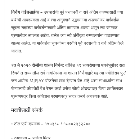
निर्णय गाईडलाईन्स –
उपचारांची पूर्व परवानगी व दावे अंतिम करण्यासाठी ज्या
बाबींची आवश्यकता आहे व त्या अनुषंगाने उद्भवणाऱ्या अडचणीवर मार्गदर्शक
सूचना तज्ञांच्या मार्गदर्शनाखाली अंतिम करण्यात आल्या असून त्या संगणक
प्रणालीवर उपलब्ध आहेत. तसेच त्या सर्व अंगीकृत रुग्णालयांना पाठवण्यात
आल्या आहेत. या मार्गदर्शक सूचनांच्या मदतीने पूर्व परवानगी व दावे अंतिम केले
जातात.
२३ मे २०२० रोजीचा शासन निर्णय:
कोविड १९ साथरोगाच्या पार्श्वभूमीवर सद्य
स्थितीत राज्यातील सर्व नागरिकांना या शासन निर्णयाद्वारे महात्मा ज्योतिराव फुले
जन आरोग्य MJPJAY योजनेचा लाभ देण्यात येत आहे अशा लाभार्थ्यांना लाभ
घेण्यासाठी कोणतेही वैध रेशन कार्ड तसेच फोटो ओळखपत्र किवा तहसिलदार
प्रमाणपत्र किवा अधिवास प्रमाणपत्र सादर करणे आवश्यक आहे.
मदतीसाठी संपर्क
• टोल फ्री क्रमांक – १५५३८८ / १८००२३३२२००
• रुग्णालय – आरोग्य मित्र