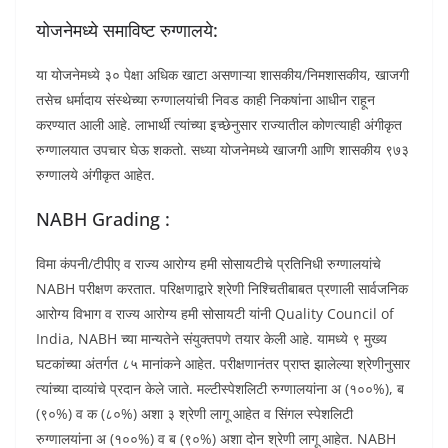
योजनेमध्ये समाविष्ट रुग्णालये:
या योजनेमध्ये ३० पेक्षा अधिक खाटा असणाऱ्या शासकीय/निमशासकीय, खाजगी
तसेच धर्मादाय संस्थेच्या रुग्णालयांची निवड काही निकषांना आधीन राहून
करण्यात आली आहे. लाभार्थी त्यांच्या इच्छेनुसार राज्यातील कोणत्याही अंगीकृत
रुग्णालयात उपचार घेऊ शकतो. सध्या योजनेमध्ये खाजगी आणि शासकीय ९७३
रुग्णालये अंगीकृत आहेत.
NABH Grading :
विमा कंपनी/टीपीए व राज्य आरोग्य हमी सोसायटीचे प्रतिनिधी रुग्णालयांचे
NABH परीक्षण करतात. परिक्षणाद्वारे श्रेणी निश्चितीबाबत प्रणाली सार्वजनिक
आरोग्य विभाग व राज्य आरोग्य हमी सोसायटी यांनी Quality Council of
India, NABH च्या मान्यतेने संयुक्तपणे तयार केली आहे. यामध्ये ९ मुख्य
घटकांच्या अंतर्गत ८५ मानांकने आहेत. परीक्षणानंतर प्राप्त झालेल्या श्रेणीनुसार
त्यांच्या दाव्यांचे प्रदान केले जाते. मल्टीस्पेशलिटी रुग्णालयांना अ (१००%), ब
(९०%) व क (८०%) अशा ३ श्रेणी लागू आहेत व सिंगल स्पेशलिटी
रुग्णालयांना अ (१००%) व ब (९०%) अशा दोन श्रेणी लागू आहेत. NABH