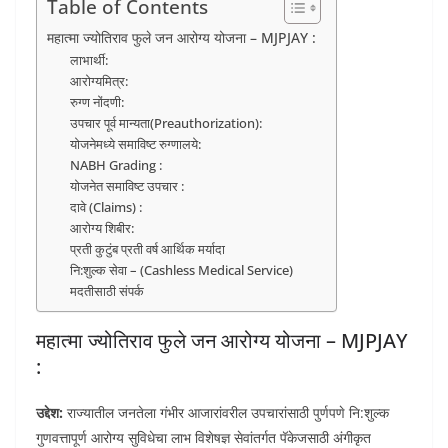
Table of Contents
महात्मा ज्योतिराव फुले जन आरोग्य योजना – MJPJAY :
लाभार्थी:
आरोग्यमित्र:
रुग्ण नोंदणी:
उपचार पूर्व मान्यता(Preauthorization):
योजनेमध्ये समाविष्ट रुग्णालये:
NABH Grading :
योजनेत समाविष्ट उपचार :
दावे (Claims) :
आरोग्य शिबीर:
प्रती कुटुंब प्रती वर्ष आर्थिक मर्यादा
नि:शुल्क सेवा – (Cashless Medical Service)
मदतीसाठी संपर्क
महात्मा ज्योतिराव फुले जन आरोग्य योजना – MJPJAY
:
उद्देश:
राज्यातील जनतेला गंभीर आजारांवरील उपचारांसाठी पुर्णपणे नि:शुल्क
गुणवत्तापूर्ण आरोग्य सुविधेचा लाभ विशेषज्ञ सेवांतर्गत पॅकेजसाठी अंगीकृत