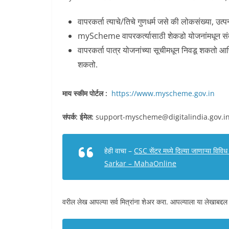
वापरकर्ता त्याचे/तिचे गुणधर्म जसे की लोकसंख्या, उत
myScheme वापरकर्त्यासाठी शेकडो योजनांमधून संब
वापरकर्ता पात्र योजनांच्या सूचीमधून निवडू शकतो आ
शकतो.
माय स्कीम पोर्टल :
https://www.myscheme.gov.in
संपर्क:
ईमेल:
support-myscheme@digitalindia.gov.i
हेही वाचा –
CSC सेंटर मध्ये दिल्या जाणाऱ्या वि
Sarkar – MahaOnline
वरील लेख आपल्या सर्व मित्रांना शेअर करा. आपल्याला या लेखाबद्दल