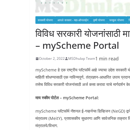
सरकारी योजना
आपले सरकार - महा-ऑनलाईन
कृषी योजना
घरकुल योजना
ज
विविध सरकारी योजनांसाठी माय
– myScheme Portal
1 min read
October 2, 2022
MSDhulap Team
myScheme हे एक राष्ट्रीय प्लॅटफॉर्म आहे ज्याचा उद्देश सरकारी 
माहिती शोधण्यासाठी एक नाविन्यपूर्ण, तंत्रज्ञान-आधारित उपाय प्रदा
तसेच विविध सरकारी योजनांसाठी अर्ज कसा करावा याचे मार्गदर्शन केल
माय स्कीम पोर्टल – myScheme Portal:
myScheme प्लॅटफॉर्म नॅशनल ई-गव्हर्नन्स डिव्हिजन (NeGD) द्वारे
मंत्रालय (MeitY), प्रशासकीय सुधारणा आणि सार्वजनिक तक्रार व
मंत्रालये/विभाग.