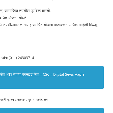
्पन्न, सामाजिक तपशील प्रविष्ट करतो.
ंधित योजना शोधते.
णि तपशीलवार ज्ञानासह समर्पित योजना पृष्ठावरून अधिक माहिती मिळवू
n
फोन:
(011) 24303714
विध सेवा आणि त्यांच्या वेबसाईट लिंक – CSC – Digital Seva, Aaple
 काही प्रश्न असल्यास, कृपया कमेंट करा.