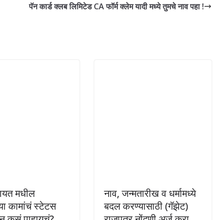
पॅन कार्ड क्लब लिमिटेड CA फॉर्म क्लेम यादी मध्ये तुमचे नाव पहा !
चायत मधील
नाव, जन्मतारीख व धर्मामध्ये
या कामांचं स्टेटस
बदल करण्यासाठी (गॅझेट)
 कसं पाहायचं?
राजपत्र नोंदणी अर्ज करा