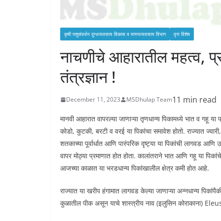
कृषी पशुसंवर्धन दुग्‍धव्‍यवसाय विकास व मत्‍स्‍यव्‍यवसाय विभाग
वृत्त विशेष
नाचणीचे आहारातील महत्व, प्र
तंत्रज्ञान !
11 min read
December 11, 2023
MSDhulap Team
मानवी आहारात वापरल्या जाणाऱ्या तृणधान्य पिकामध्ये भात व गहू या प
कोडो, कुटकी, बरटी व वरई या पिकांचा समावेश होतो. राज्यात ज्वा
शतकाच्या पूर्वार्धात आणि पारंपरिक दृष्ट्या या पिकांची लागवड आणि
वापर मोठ्या प्रमाणात होत होता. कालांतराने भात आणि गहू या पिका
आजच्या काळात या भरडधान्य पिकांखालील क्षेत्र कमी होत आहे.
राज्यात या खरीप हंगामात लागवड केल्या जाणाऱ्या अन्नधान्य पिकां
कुळातील पीक असून याचे शास्त्रीय नाव (इलुसिन कोराकाना) El