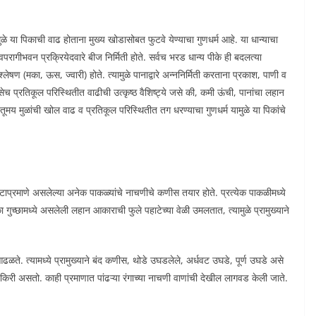
े या पिकाची वाढ होताना मुख्य खोडासोबत फुटवे येण्याचा गुणधर्म आहे. या धान्याचा
गीभवन प्रक्रियेदवारे बीज निर्मिती होते. सर्वच भरड धान्य पीके ही बदलत्या
लेषण (मका, ऊस, ज्वारी) होते. त्यामुळे पानाद्वारे अन्ननिर्मिती करताना प्रकाश, पाणी व
च प्रतिकूल परिस्थितीत वाढीची उत्कृष्ठ वैशिष्ट्ये जसे की, कमी ऊंची, पानांचा लहान
ंतूमय मुळांची खोल वाढ व प्रतिकूल परिस्थितीत तग धरण्याचा गुणधर्म यामुळे या पिकांचे
टाप्रमाणे असलेल्या अनेक पाकळ्यांचे नाचणीचे कणीस तयार होते. प्रत्येक पाकळीमध्ये
 एका गुच्छामध्ये असलेली लहान आकाराची फुले पहाटेच्या वेळी उमलतात, त्यामुळे प्रामुख्याने
ळते. त्यामध्ये प्रामुख्याने बंद कणीस, थोडे उघडलेले, अर्धवट उघडे, पूर्ण उघडे असे
किरी असतो. काही प्रमाणात पांढऱ्या रंगाच्या नाचणी वाणांची देखील लागवड केली जाते.