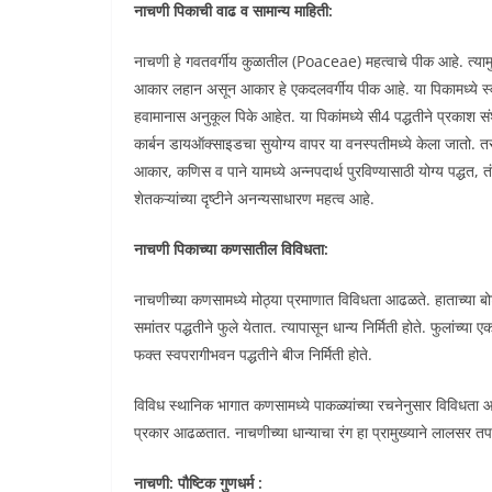
नाचणी पिकाची वाढ व सामान्य माहिती:
नाचणी हे गवतवर्गीय कुळातील (Poaceae) महत्वाचे पीक आहे. त्यामुळ
आकार लहान असून आकार हे एकदलवर्गीय पीक आहे. या पिकामध्ये स्वपरा
हवामानास अनुकूल पिके आहेत. या पिकांमध्ये सी4 पद्धतीने प्रकाश संश्
कार्बन डायऑक्साइडचा सुयोग्य वापर या वनस्पतीमध्ये केला जातो. तसे
आकार, कणिस व पाने यामध्ये अन्नपदार्थ पुरविण्यासाठी योग्य पद्धत, त
शेतकऱ्यांच्या दृष्टीने अनन्यसाधारण महत्व आहे.
नाचणी पिकाच्या कणसातील विविधता:
नाचणीच्या कणसामध्ये मोठ्या प्रमाणात विविधता आढळते. हाताच्या बो
समांतर पद्धतीने फुले येतात. त्यापासून धान्य निर्मिती होते. फुलांच्या
फक्त स्वपरागीभवन पद्धतीने बीज निर्मिती होते.
विविध स्थानिक भागात कणसामध्ये पाकळ्यांच्या रचनेनुसार विविधता आढ
प्रकार आढळतात. नाचणीच्या धान्याचा रंग हा प्रामुख्याने लालसर तप
नाचणी: पौष्टिक गुणधर्म :