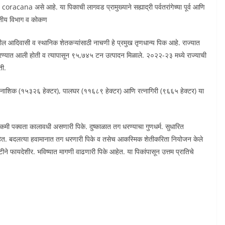
acana असे आहे. या पिकाची लागवड प्रामुख्याने सह्याद्री पर्वतरांगेच्या पूर्व आणि
्वतीय विभाग व कोकण
ील आदिवासी व स्थानिक शेतकऱ्यांसाठी नाचणी हे प्रमुख तृणधान्य पिक आहे. राज्यात
ण्यात आली होती व त्यापासून ९५,७४५ टन उत्पादन मिळाले. २०२२-२३ मध्ये राज्याची
ती.
टर), नाशिक (१५३२६ हेक्टर), पालघर (११६८९ हेक्टर) आणि रत्नागिरी (९६६५ हेक्टर) या
: कमी पक्वता कालावधी असणारी पिके. दुष्काळात तग धरण्याचा गुणधर्म. सुधारित
े आहेत. बदलत्या हवामानात तग धरणारी पिके व तसेच आकस्मिक शेतीकरिता नियोजन केले
्टीने फायदेशीर. भविष्यात मागणी वाढणारी पिके आहेत. या पिकांपासून उत्तम प्रातिचे