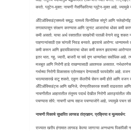
करते. ग्लूटेन-मुक्त: नाचणी नैसर्गिकरित्या ग्लूटेन-मुक्त आहे, ज्याम
अँटिऑक्सिडंट्समध्ये समृद्ध: यामध्ये फिनोलिक संयुगे आणि फ्लेव्ह
तणावापासून संरक्षण करण्यास आणि जुनाट आजारांचा धोका कमी करण्
कमी असतो. याचा अर्थ रक्तातील साखरेची पातळी वेगाने वाढू शकत ना
पाहणाऱ्यांसाठी एक चांगली निवड बनवते. हृदयाचे आरोग्य: धान्यामध्
कमी करून आणि हृदयविकाराचा धोका कमी करून हृदयाच्या आरोग्यासाठ
इतर भात, गहू, ज्वारी, बाजरी या सर्व तृण धान्यापेक्षा सर्वाधिक 
मजबूत आणि निरोगी हाडे राखण्यासाठी आवश्यक असतात. गर्भधारणेसाठ
गर्भाच्या निरोगी विकासास प्रोत्साहन देण्यासाठी फायदेशीर आहे. व
भरल्यासारखे वाटू शकते, एकूण कॅलरीचे सेवन कमी होते आणि वजन व्
अँटिऑक्सिडंट्स आणि खनिजे, रोगप्रतिकारक शक्ती वाढवतात आणि 
नाचणीतील आहारातील तंतुमय पदार्थ देखील निरोगी आतड्यांतील जीवाणूच
पचण्यास सोपे: नाचणी धान्य सहज पचण्याजोगे आहे, ज्यामुळे पचन सं
नाचणी पिकाचे सुधारित लागवड तंत्रज्ञान, प्रक्रिया व मूल्यवर्धन:
राज्यात खरीप हंगामात लागवड केल्या जाणाऱ्या अन्नधान्य पिकांपैक