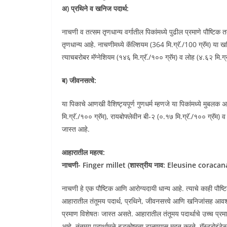
अ) प्रथिने व खनिज पदार्थ:
नाचणी व तत्सम तृणधान्य वर्गातील पिकांमध्ये पुढील प्रमाणे पौष्टिक त
तृणधान्य आहे. नाचणीमध्ये कॅल्शियम (364 मि.ग्रॅ./100 ग्रॅम) या 
त्याचबरोबर मॅग्नेशियम (१४६ मि.ग्रॅ./१०० ग्रॅम) व लोह (४.६२ मि.ग
ब) जीवनसत्वे:
या पिकाचे आणखी वैशिष्ट्यपूर्ण गुणधर्म म्हणजे या पिकांमध्ये मुबल
मि.ग्रॅ./१०० ग्रॅम), रायबोफ्लेवीन बी-२ (०.१७ मि.ग्रॅ./१०० ग्रॅम) 
जास्त आहे.
आहारातील महत्व:
नाचणी- Finger millet (शास्त्रीय नाव: Eleusine coracan
नाचणी हे एक पौष्टिक आणि आरोग्यदायी धान्य आहे. त्याचे काही पौष्टि
आहारातील तंतूमय पदार्थ, प्रथिने, जीवनसत्त्वे आणि खनिजांसह आव
प्रमाण विशेषतः जास्त असते. आहारातील तंतूमय पदार्थाचे उच्च प्रमाण
आहे. तंतूमय पदार्थामुळे बद्धकोष्ठता टाळण्यास मदत करते, गॅस्ट्