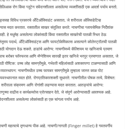
ुळे सेलिआक रोग किंवा ग्लूटेन संवेदनशीलता असलेल्या व्यक्तींसाठी एक आदर्श पर्याय बनतो.
ोनॉइड्ससह विविध प्रकारचे अँटिऑक्सिडंट असतात, जे शरीराला ऑक्सिडेटिव्ह
यास मदत करतात. रक्तातील साखर संतुलित करते: नाचणीचा ग्लायसेमिक निर्देशांक
ही. हे मधुमेह असलेल्या लोकांसाठी किंवा रक्तातील साखरेची पातळी स्थिर ठेऊ
ये तंतूमय पदार्थ, अँटिऑक्सिडंट्स आणि फायटोकेमिकल्स असल्याने कोलेस्ट्रॉलची पातळी
ी योगदान देऊ शकते. हाडांचे आरोग्य: नाचणीमध्ये कॅल्शियम या खनिजाचे प्रमाण
आहे. त्याच बरोबर फॉस्फरस आणि मॅग्नेशियम सारखी इतर खनिजे भरपूर प्रमाणात असतात, जे
ी पौष्टिक: उच्च लोह सामग्रीमुळे, गर्भवती महिलांसाठी अशक्तपणा टाळण्यासाठी आणि
जन व्यवस्थापन: नाचणीमधील उच्च फायबर सामग्रीमुळे तुम्हाला जास्त काळ पोट
यवस्थापनात मदत होते. रोगप्रतिकारशक्ती सुधारते: नाचणीतील पोषक तत्वे, विशेषत:
शरीराला संक्रमण आणि रोगांशी लढण्यास मदत करतात. आतड्यांचे आरोग्य:
्या वाढीस व कार्यक्षमतेस प्रोत्साहन देते, जे संपूर्ण आरोग्यासाठी आवश्यक आहे.
वेदनशीलता असलेल्या लोकांसाठी हा एक चांगला पर्याय आहे.
ी नाचणी महत्वाचे तृणधान्य पीक आहे. नाचणी/नागली (Finger millet) हे गवतवर्गीय