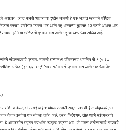
त्वे असतात. त्यात मानवी आहाराच्या दृष्टीने नाचणी हे एक अत्यंत महत्वाचे पौष्टिक
खनिजाचे प्रमाण सर्वाधिक म्हणजे भात आणि गहू धान्याच्या तुलनते 10 पटीने अधिक आहे.
्रॅ./१०० ग्रॅम) या खनिजाचे प्रमाण भात आणि गहू या धान्यापेक्षा अधिक आहे.
क असलेले जीवनसत्वाचे प्रमाण. नाचणी धान्यामध्ये जीवनसत्व थायमिन बी-१ (०.३७
व फॉलिक असिड (३४.६६ µ.ग्रॅ./१०० ग्रॅम) याचे प्रमाण भात आणि गव्हापेक्षा पेक्षा
a):
क आणि आरोग्यदायी फायदे आहेत: पोषक तत्वांनी समृद्ध: नाचणी हे कार्बोहायड्रेट्स,
श्यक पोषक तत्वांचा एक चांगला स्रोत आहे. त्यात कॅल्शियम, लोह आणि फॉस्फरसचे
: हे आहारातील तंतूमय पदार्थांचा उत्कृष्ट स्त्रोत आहे, जे पाचन आरोग्यासाठी महत्वाचे
रोइंटेस्टाइनल डिसऑर्डरचा धोका कमी करते आणि पोट भरून ठेवते. वजन व्यवस्थापन मदत