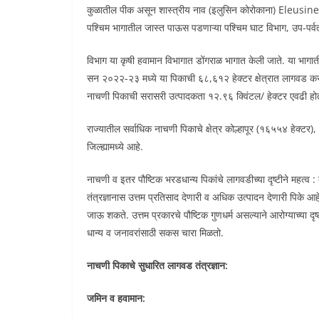
कुळातील पीक असून शास्त्रीय नाव (इलुसिन कोरोकाना) Eleusine cor
पश्चिम भागातील जास्त पाऊस पडणाऱ्या पश्चिम घाट विभाग, उप-पर
विभाग या कृषी हवामान विभागात डोंगराळ भागात केली जाते. या भागात
सन २०२२-२३ मध्ये या पिकाची ६८,६१२ हेक्टर क्षेत्रात लागवड कर
नाचणी पिकाची सरासरी उत्पादकता १२.९६ क्विंटल/ हेक्टर एवढी हो
राज्यातील सर्वाधिक नाचणी पिकाचे क्षेत्र कोल्हापूर (१६५५४ हेक्
जिल्ह्यामध्ये आहे.
नाचणी व इतर पौष्टिक भरडधान्य पिकांचे लागवडीच्या दृष्टीने महत्व 
तंत्रज्ञानास उत्तम प्रतिसाद देणारी व अधिक उत्पादन देणारी पिक
जाऊ शकते. उत्तम प्रकारचे पौष्टिक गुणधर्म असल्याने आरोग्याच्या दृष
धान्य व जनावरांसाठी सकस चारा मिळतो.
नाचणी पिकाचे सुधारित लागवड तंत्रज्ञान:
जमिन व हवामान: