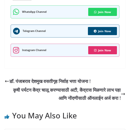
a
h
c
l
i
n
m
n
a
t
a
e
e
t
k
b
t
i
WhatsApp Channel
Join Now
s
r
b
g
t
e
l
e
l
A
e
o
r
e
d
r
r
Telegram Channel
Join Now
p
o
a
r
I
e
p
k
m
n
s
Instagram Channel
Join Now
t
डॉ. पंजाबराव देशमुख वसतीगृह निर्वाह भत्ता योजना !
कृषी पर्यटन केंद्र चालू करण्यासाठी अटी, केंद्रास मिळणारे लाभ पहा
आणि नोंदणीसाठी ऑनलाईन अर्ज करा !
You May Also Like