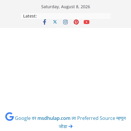
Skip
Saturday, August 8, 2026
to
Latest:
content
Google वर
msdhulap.com
ला Preferred Source म्हणून
जोडा