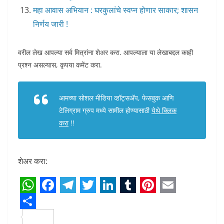
महा आवास अभियान : घरकुलांचे स्वप्न होणार साकार; शासन
निर्णय जारी !
वरील लेख आपल्या सर्व मित्रांना शेअर करा. आपल्याला या लेखाबद्दल काही
प्रश्न असल्यास, कृपया कमेंट करा.
आमच्या सोशल मीडिया व्हॉट्सअ‍ॅप, फेसबुक आणि
टेलिग्राम ग्रुप मध्ये सामील होण्यासाठी
येथे क्लिक
करा
!!
शेअर करा:
W
F
T
T
L
T
P
E
h
S
a
e
w
i
u
i
m