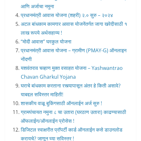
आणि अर्जाचा नमुना
प्रधानमंत्री आवास योजना (शहरी) २.० सुरु – २०२४
अटल बांधकाम कामगार आवास योजनेंतर्गत जागा खरेदीसाठी १
लाख रूपये अर्थसहाय्य !
“मोदी आवास” घरकुल योजना
प्रधानमंत्री आवास योजना – ग्रामीण (PMAY-G) ऑनलाइन
नोंदणी
यशवंतराव चव्हाण मुक्त वसाहत योजना – Yashwantrao
Chavan Gharkul Yojana
घराचे बांधकाम करताना रस्त्यापासून अंतर हे किती असावे?
याबद्दल सविस्तर माहिती!
शासकीय वाळू बुकिंगसाठी ऑनलाईन अर्ज सुरु !
ग्रामपंचायत नमुना ८ चा उतारा (घरठाण उतारा) काढण्यासाठी
ऑफलाईन/ऑनलाईन प्रोसेस !
डिजिटल स्वाक्षरीत प्रॉपर्टी कार्ड ऑनलाईन कसे डाउनलोड
करायचे? जाणून घ्या सविस्तर !