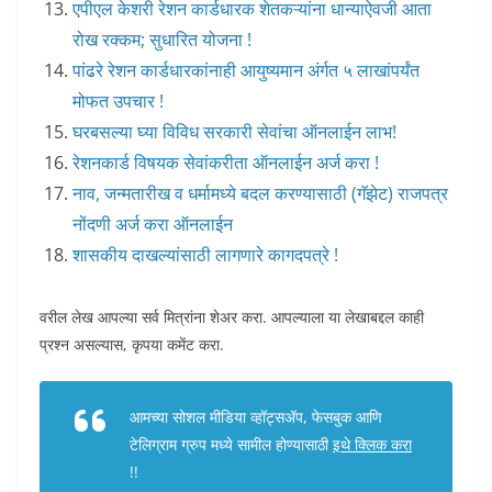
एपीएल केशरी रेशन कार्डधारक शेतकऱ्यांना धान्याऐवजी आता
रोख रक्कम; सुधारित योजना !
पांढरे रेशन कार्डधारकांनाही आयुष्यमान अंर्गत ५ लाखांपर्यंत
मोफत उपचार !
घरबसल्या घ्या विविध सरकारी सेवांचा ऑनलाईन लाभ!
रेशनकार्ड विषयक सेवांकरीता ऑनलाईन अर्ज करा !
नाव, जन्मतारीख व धर्मामध्ये बदल करण्यासाठी (गॅझेट) राजपत्र
नोंदणी अर्ज करा ऑनलाईन
शासकीय दाखल्यांसाठी लागणारे कागदपत्रे !
वरील लेख आपल्या सर्व मित्रांना शेअर करा. आपल्याला या लेखाबद्दल काही
प्रश्न असल्यास, कृपया कमेंट करा.
आमच्या सोशल मीडिया व्हॉट्सअ‍ॅप, फेसबुक आणि
टेलिग्राम ग्रुप मध्ये सामील होण्यासाठी
इथे क्लिक करा
!!