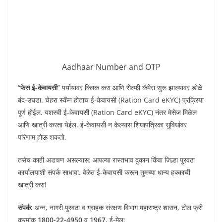
Aadhaar Number and OTP
“
फेस ई-केवायसी
” पर्यायावर क्लिक करा आणि सेल्फी कॅमेरा सुरू झाल्यावर डोळे
बंद-उघडा. चेहरा स्कॅन होताच ई-केवायसी (Ration Card eKYC) प्रक्रिया
पूर्ण होईल. यशस्वी ई-केवायसी (Ration Card eKYC) नंतर मेसेज मिळेल
आणि खात्री करता येईल. ई-केवायसी न केल्यास शिधापत्रिका सुविधांवर
परिणाम होऊ शकतो.
तसेच काही अडचण असल्यास: आपल्या रास्तभाव दुकान किंवा जिल्हा पुरवठा
कार्यालयाशी संपर्क साधावा. वेळेत ई-केवायसी करून तुमच्या धान्य हक्काची
खात्री करा!
संपर्क:
अन्न, नागरी पुरवठा व ग्राहक संरक्षण विभाग महाराष्ट्र शासन, टोल फ्री
क्रमांक
1800-22-4950
व
1967,
ई-मेल: