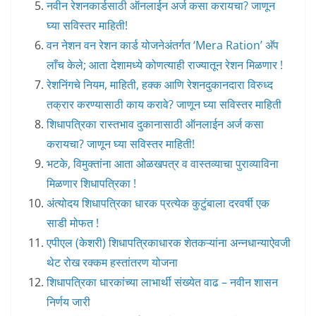
नवीन रेशनकार्डसाठी ऑनलाईन अर्ज कसा करायचा? जाणून
घ्या सविस्तर माहिती!
वन नेशन वन रेशन कार्ड योजनेअंतर्गत ‘Mera Ration’ अ‍ॅप
लाँच केले; आता देशामध्ये कोणत्याही राज्यातून रेशन मिळणार !
रेशनिंगचे नियम, माहिती, हक्क आणि रेशनदुकानदारा विरुध्द
तक्रार करण्यासाठी काय करावे? जाणून घ्या सविस्तर माहिती
शिधापत्रिका रास्तभाव दुकानासाठी ऑनलाईन अर्ज कसा
करायचा? जाणून घ्या सविस्तर माहिती!
भटके, विमुक्तांना आता ओळखपत्र व वास्तव्याचा पुराव्याविना
मिळणार शिधापत्रिका !
अंत्योदय शिधापत्रिका धारक प्रत्येक कुटुंबाला दरवर्षी एक
साडी मोफत !
एपीएल (केशरी) शिधापत्रिकाधारक शेतकऱ्यांना अन्नधान्याऐवजी
थेट रोख रक्कम हस्तांतरण योजना
शिधापत्रिका धारकांच्या लाभार्थी संख्येत वाढ – नवीन शासन
निर्णय जारी