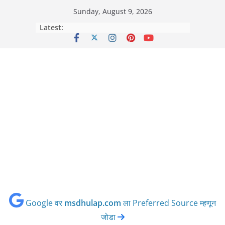
Skip
Sunday, August 9, 2026
to
Latest:
content
Google वर
msdhulap.com
ला Preferred Source म्हणून
जोडा