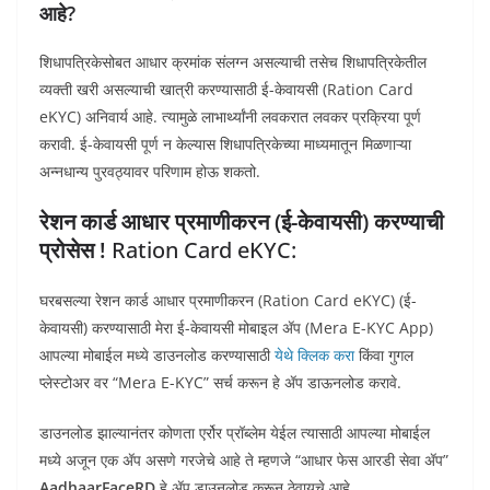
आहे?
शिधापत्रिकेसोबत आधार क्रमांक संलग्न असल्याची तसेच शिधापत्रिकेतील
व्यक्ती खरी असल्याची खात्री करण्यासाठी ई-केवायसी (Ration Card
eKYC) अनिवार्य आहे. त्यामुळे लाभार्थ्यांनी लवकरात लवकर प्रक्रिया पूर्ण
करावी. ई-केवायसी पूर्ण न केल्यास शिधापत्रिकेच्या माध्यमातून मिळणाऱ्या
अन्नधान्य पुरवठ्यावर परिणाम होऊ शकतो.
रेशन कार्ड आधार प्रमाणीकरन (ई-केवायसी) करण्याची
प्रोसेस !
Ration Card eKYC:
घरबसल्या रेशन कार्ड आधार प्रमाणीकरन (Ration Card eKYC) (ई-
केवायसी) करण्यासाठी मेरा ई-केवायसी मोबाइल ॲप (Mera E-KYC App)
आपल्या मोबाईल मध्ये डाउनलोड करण्यासाठी
येथे क्लिक करा
किंवा गुगल
प्लेस्टोअर वर “Mera E-KYC” सर्च करून हे ॲप डाऊनलोड करावे.
डाउनलोड झाल्यानंतर कोणता एर्रोर प्रॉब्लेम येईल त्यासाठी आपल्या मोबाईल
मध्ये अजून एक ॲप असणे गरजेचे आहे ते म्हणजे “आधार फेस आरडी सेवा ॲप”
AadhaarFaceRD
हे ॲप डाउनलोड करून ठेवायचे आहे.