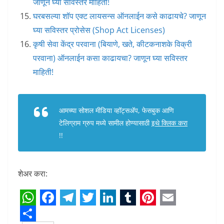
जाणून घ्या सविस्तर माहिती!
घरबसल्या शॉप एक्ट लायसन्स ऑनलाईन कसे काढायचे? जाणून
घ्या सविस्तर प्रोसेस (Shop Act Licenses)
कृषी सेवा केंद्र परवाना (बियाणे, खते, कीटकनाशके विक्री
परवाना) ऑनलाईन कसा काढायचा? जाणून घ्या सविस्तर
माहिती!
आमच्या सोशल मीडिया व्हॉट्सअ‍ॅप, फेसबुक आणि
टेलिग्राम ग्रुप मध्ये सामील होण्यासाठी
इथे क्लिक करा
!!
शेअर करा:
W
F
T
T
L
T
P
E