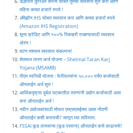
डेल्हीवरी कुरिअर कंपनी सोबत तुमचा व्यवसाय सुरु करा आणि
महिना कमवा हजारो रुपये !
ॲमेझॉन IHS सोबत व्यवसाय करा आणि कमवा हजारो रुपये
(Amazon IHS Registration)
शून्य क्रेडिट आणि १००% रिकव्हरी राखण्यासाठी व्यवसाय
धोरण !
बटण मशरूम व्यवसाय संकल्पना!
शेतमाल तारण कर्ज योजना – Shetmal Taran Karj
Yojana (MSAMB)
पीएम स्वनिधी योजना : फेरीवाल्यांना ५०,००० पर्यंत कर्जासाठी
ऑनलाईन अर्ज सुरु !
आर्थिकदृष्ट्या दुर्बल घटकातील तरुणांनी उद्योग कर्जासाठी असा
करा ऑनलाईन अर्ज !
नवीन उद्योजकांसाठी मोफत एमएसएमईच्या उद्यम नोंदणी
ऑनलाईन कशी करायची? जाणून घ्या सविस्तर.
FSSAI फूड लायसन्स (फूड परवाना) ऑनलाईन कसे काढायचे?