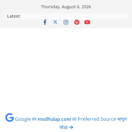
Skip
Thursday, August 6, 2026
to
Latest:
content
Google वर
msdhulap.com
ला Preferred Source म्हणून
जोडा