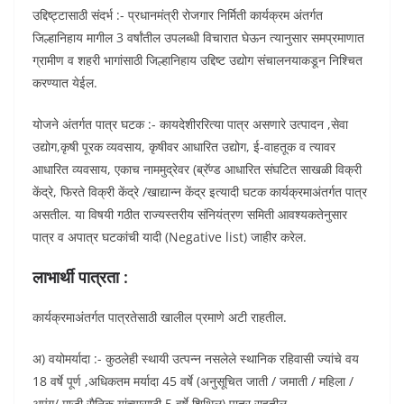
उद्दिष्ट्टासाठी संदर्भ :- प्रधानमंत्री रोजगार निर्मिती कार्यक्रम अंतर्गत
जिल्हानिहाय मागील 3 वर्षांतील उपलब्धी विचारात घेऊन त्यानुसार समप्रमाणात
ग्रामीण व शहरी भागांसाठी जिल्हानिहाय उद्दिष्ट उद्योग संचालनयाकडून निश्चित
करण्यात येईल.
योजने अंतर्गत पात्र घटक :- कायदेशीररित्या पात्र असणारे उत्पादन ,सेवा
उद्योग,कृषी पूरक व्यवसाय, कृषीवर आधारित उद्योग, ई-वाहतूक व त्यावर
आधारित व्यवसाय, एकाच नाममुद्रेवर (ब्रॅण्ड आधारित संघटित साखळी विक्री
केंद्रे, फिरते विक्री केंद्रे /खाद्यान्न केंद्र इत्यादी घटक कार्यक्रमाअंतर्गत पात्र
असतील. या विषयी गठीत राज्यस्तरीय संनियंत्रण समिती आवश्यकतेनुसार
पात्र व अपात्र घटकांची यादी (Negative list) जाहीर करेल.
लाभार्थी पात्रता :
कार्यक्रमाअंतर्गत पात्रतेसाठी खालील प्रमाणे अटी राहतील.
अ) वयोमर्यादा :- कुठलेही स्थायी उत्पन्न नसलेले स्थानिक रहिवासी ज्यांचे वय
18 वर्षे पूर्ण ,अधिकतम मर्यादा 45 वर्षे (अनुसूचित जाती / जमाती / महिला /
अपंग/ माजी सैनिक यांच्यासाठी 5 वर्षे शिथिल) पात्र राहतील.