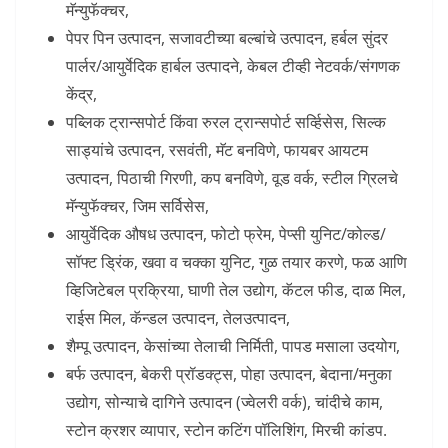
मॅन्युफॅक्चर,
पेपर पिन उत्पादन, सजावटीच्या बल्बांचे उत्पादन, हर्बल सुंदर
पार्लर/आयुर्वेदिक हार्बल उत्पादने, केबल टीव्ही नेटवर्क/संगणक
केंद्र,
पब्लिक ट्रान्सपोर्ट किंवा रुरल ट्रान्सपोर्ट सर्व्हिसेस, सिल्क
साड्यांचे उत्पादन, रसवंती, मॅट बनविणे, फायबर आयटम
उत्पादन, पिठाची गिरणी, कप बनविणे, वूड वर्क, स्टील ग्रिलचे
मॅन्युफॅक्चर, जिम सर्विसेस,
आयुर्वेदिक औषध उत्पादन, फोटो फ्रेम, पेप्सी युनिट/कोल्ड/
सॉफ्ट ड्रिंक, खवा व चक्का युनिट, गुळ तयार करणे, फळ आणि
व्हिजिटेबल प्रक्रिया, घाणी तेल उद्योग, कॅटल फीड, दाळ मिल,
राईस मिल, कॅन्डल उत्पादन, तेलउत्पादन,
शैम्पू उत्पादन, केसांच्या तेलाची निर्मिती, पापड मसाला उदयोग,
बर्फ उत्पादन, बेकरी प्रॉडक्ट्स, पोहा उत्पादन, बेदाना/मनुका
उद्योग, सोन्याचे दागिने उत्पादन (ज्वेलरी वर्क), चांदीचे काम,
स्टोन क्रशर व्यापार, स्टोन कटिंग पॉलिशिंग, मिरची कांडप.